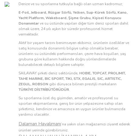
Denize ve su sporlarına tutkuyla bağlı olan uzman kadromuz;
E-Foil, Jetboard, Rüzgar Sörfü, Yelken, Sup-Kürek Sörfü, Kano,
Yacht Platform, Wakeboard, Şişme Grubu, Kişisel Koruyucu
Donanımlar
ve su üstünde yapılan diğer tüm deniz sporları dahil
olmak üzere, 24 yılı aşkın bir süredir profesyonel hizmet
vermektedir.
Aktif bir yaşam tarzını benimseyen ekibimiz, ürünlerin özellikler ve
satış konusunda donanımlı bilgiye sahip olmakla beraber,
ürünlerin su üstündeki performansları, çevre-hava koşulları, yaş
grubuna göre kullanım hakkında doğru yönlendirmelerde
bulunabilecek detaylı bilgilere sahiptir.
SAILAWAY şirketi deniz sektöründe,
HOBIE, TOPCAT, PROLIMIT,
TAHE MARINE, BIC SPORT, TIKI, STX, EGALIS, SIC, ARTISTIC,
ZEGUL, ROBSON
gibi dünyaca bilinen prestijli markaların
TÜRKİYE DİSTRİBÜTÖRÜDÜR
.
Su sporlarına özel dış giyimden, amatör ve profesyonel su
sporları ekipmanlarına, geniş bir ürün yelpazesine sahip olan
şirketimiz, kendinize ve amacınıza en uygun ürünler bulmanızda
yardımcı olacaktır.
Dalaman Havalimanı
’na yakın olan mağazamızı ziyaret ederek
ürünleri yerinde görebilirsiniz.