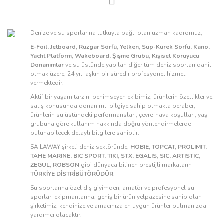
Denize ve su sporlarına tutkuyla bağlı olan uzman kadromuz;
E-Foil, Jetboard, Rüzgar Sörfü, Yelken, Sup-Kürek Sörfü, Kano,
Yacht Platform, Wakeboard, Şişme Grubu, Kişisel Koruyucu
Donanımlar
ve su üstünde yapılan diğer tüm deniz sporları dahil
olmak üzere, 24 yılı aşkın bir süredir profesyonel hizmet
vermektedir.
Aktif bir yaşam tarzını benimseyen ekibimiz, ürünlerin özellikler ve
satış konusunda donanımlı bilgiye sahip olmakla beraber,
ürünlerin su üstündeki performansları, çevre-hava koşulları, yaş
grubuna göre kullanım hakkında doğru yönlendirmelerde
bulunabilecek detaylı bilgilere sahiptir.
SAILAWAY şirketi deniz sektöründe,
HOBIE, TOPCAT, PROLIMIT,
TAHE MARINE, BIC SPORT, TIKI, STX, EGALIS, SIC, ARTISTIC,
ZEGUL, ROBSON
gibi dünyaca bilinen prestijli markaların
TÜRKİYE DİSTRİBÜTÖRÜDÜR
.
Su sporlarına özel dış giyimden, amatör ve profesyonel su
sporları ekipmanlarına, geniş bir ürün yelpazesine sahip olan
şirketimiz, kendinize ve amacınıza en uygun ürünler bulmanızda
yardımcı olacaktır.