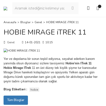
Anasayfa
Bloglar
Genel
HOBIE MIRAGE iTREK 11
HOBIE MIRAGE iTREK 11
Genel
14-01-2021
10:15
Yer ve depolama bir sorun teşkil ediyorsa, seyahat ederken kanom
yanımda olsun diyorsanız sizlere tavsiyemiz
Hobie'nin ITrek 11
Hobie Mirage ITrek
11 en üst düzey tek kişilik şişme tur kanosudur.
Mirage Drive hareketi kolaylaştırır ve opsiyonlu Yelken aparatı gün
doğumu kürek sporundan tam gün çok sporlu bir aktiviteye kadar her
şeyin tadını çıkarmanıza olanak sağlar.
Blog Etiketleri :
hobie
Tüm Bloglar