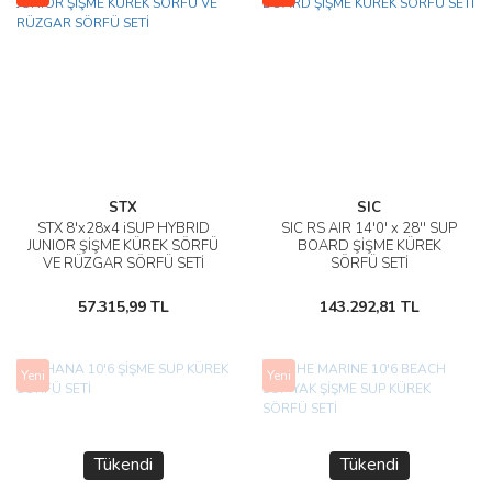
STX
SIC
STX 8'x28x4 iSUP HYBRID
SIC RS AIR 14'0' x 28'' SUP
JUNIOR ŞİŞME KÜREK SÖRFÜ
BOARD ŞİŞME KÜREK
VE RÜZGAR SÖRFÜ SETİ
SÖRFÜ SETİ
57.315,99 TL
143.292,81 TL
Yeni
Yeni
Tükendi
Tükendi