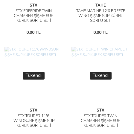
STX
TAHE
STX FREERIDE TWIN
TAHE MARINE 12'6 BREEZE
CHAMBER ŞİŞME SUP
WING ŞİŞME SUP KÜREK
KÜREK SÖRFÜ SETİ
SÖRFÜ SETİ
0,00 TL
0,00 TL
Tükendi
Tükendi
STX
STX
STX TOURER 11'6
STX TOURER TWIN
iWINDSURF ŞİŞME SUP
CHAMBER ŞİŞME SUP
KÜREK SÖRFÜ SETİ
KÜREK SÖRFÜ SETİ