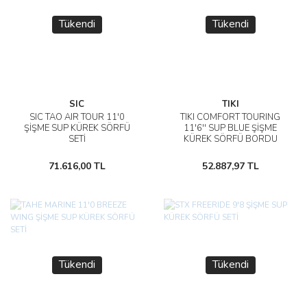
Tükendi
Tükendi
SIC
TIKI
SIC TAO AIR TOUR 11'0
TIKI COMFORT TOURING
ŞİŞME SUP KÜREK SÖRFÜ
11'6'' SUP BLUE ŞİŞME
SETİ
KÜREK SÖRFÜ BORDU
71.616,00 TL
52.887,97 TL
Tükendi
Tükendi