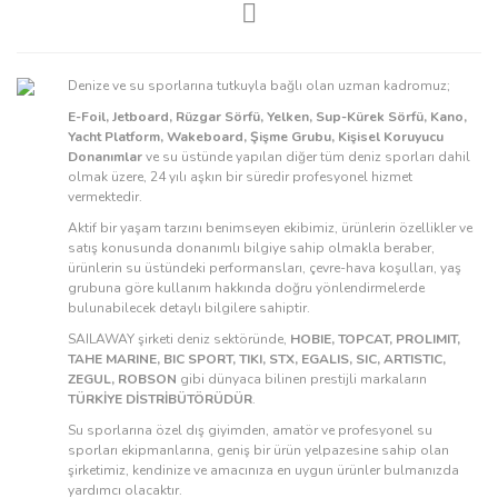
Denize ve su sporlarına tutkuyla bağlı olan uzman kadromuz;
E-Foil, Jetboard, Rüzgar Sörfü, Yelken, Sup-Kürek Sörfü, Kano,
Yacht Platform, Wakeboard, Şişme Grubu, Kişisel Koruyucu
Donanımlar
ve su üstünde yapılan diğer tüm deniz sporları dahil
olmak üzere, 24 yılı aşkın bir süredir profesyonel hizmet
vermektedir.
Aktif bir yaşam tarzını benimseyen ekibimiz, ürünlerin özellikler ve
satış konusunda donanımlı bilgiye sahip olmakla beraber,
ürünlerin su üstündeki performansları, çevre-hava koşulları, yaş
grubuna göre kullanım hakkında doğru yönlendirmelerde
bulunabilecek detaylı bilgilere sahiptir.
SAILAWAY şirketi deniz sektöründe,
HOBIE, TOPCAT, PROLIMIT,
TAHE MARINE, BIC SPORT, TIKI, STX, EGALIS, SIC, ARTISTIC,
ZEGUL, ROBSON
gibi dünyaca bilinen prestijli markaların
TÜRKİYE DİSTRİBÜTÖRÜDÜR
.
Su sporlarına özel dış giyimden, amatör ve profesyonel su
sporları ekipmanlarına, geniş bir ürün yelpazesine sahip olan
şirketimiz, kendinize ve amacınıza en uygun ürünler bulmanızda
yardımcı olacaktır.