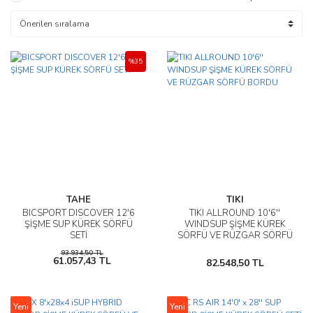
%35
TAHE
TIKI
BICSPORT DISCOVER 12'6
TIKI ALLROUND 10'6''
ŞİŞME SUP KÜREK SÖRFÜ
WINDSUP ŞİŞME KÜREK
SETİ
SÖRFÜ VE RÜZGAR SÖRFÜ
BORDU
93.934,50 TL
61.057,43 TL
82.548,50 TL
Yeni
Yeni