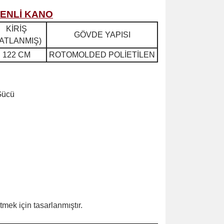
KENLİ KANO
KİRİŞ
GÖVDE YAPISI
KATLANMIŞ)
122 CM
ROTOMOLDED POLİETİLEN
 Gücü
mek için tasarlanmıştır.