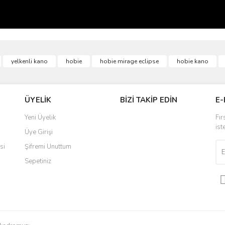
ve diğer konularda yetersiz gördüğünüz noktaları öneri formunu kullanarak taraf
yelkenli kano
hobie
hobie mirage eclipse
hobie kano
Bu ürüne ilk yorumu siz yapın!
r.
Yorum Yaz
ÜYELİK
BİZİ TAKİP EDİN
E-
Yeni Üyelik
Fır
ist
Üye Girişi
si
Şifremi Unuttum
Sepetiniz
Gönder