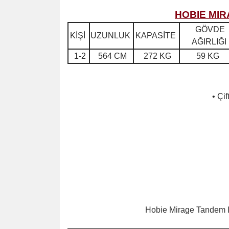
HOBIE MIR
GÖVDE
KİŞİ
UZUNLUK
KAPASİTE
AĞIRLIĞI
1-2
564 CM
272 KG
59 KG
• Çi
Hobie Mirage Tandem Isl