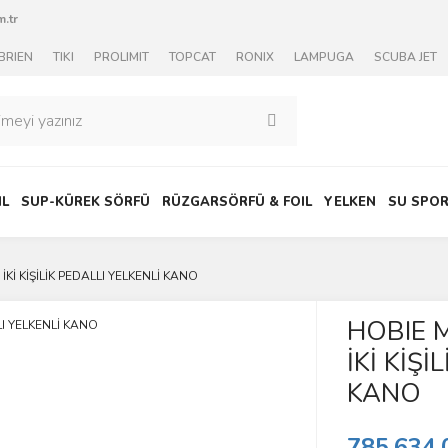
.tr
BRIEN
TIKI
PROLIMIT
TOPCAT
RONIX
LAMPUGA
SCUBA JET
IL
SUP-KÜREK SÖRFÜ
RÜZGARSÖRFÜ & FOIL
YELKEN
SU SPOR
Kİ KİŞİLİK PEDALLI YELKENLİ KANO
HOBIE 
İKİ KİŞİ
KANO
785.634,