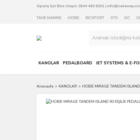
Sipariş İçin Bize Ulaşın:
0544 463 8251
|
info@sailaway.com
TAHE MARINE
HOBIE
BICSPORT
STX
SIC
O
KANOLAR
PEDALBOARD
JET SYSTEMS & E-FO
Anasayfa
KANOLAR
HOBIE MIRAGE TANDEM ISLAND İ