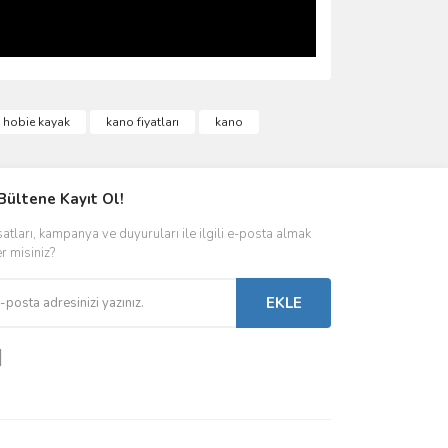
ımıza iletebilirsiniz.
hobie kayak
kano fiyatları
kano
Bültene Kayıt Ol!
satları, kampanya ve duyuruları ile ilgili e-posta almak
er misiniz?
EKLE