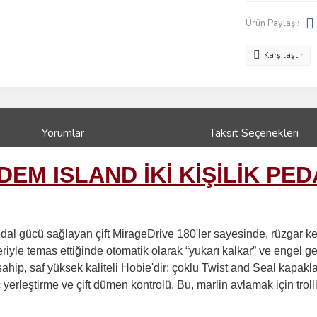
Ürün Paylaş :
Karşılaştır
Yorumlar
Taksit Seçenekleri
EM ISLAND İKİ KİŞİLİK PED
ri pedal gücü sağlayan çift MirageDrive 180'ler sayesinde, rüzgar
leriyle temas ettiğinde otomatik olarak “yukarı kalkar” ve engel g
ahip, saf yüksek kaliteli Hobie'dir: çoklu Twist and Seal kapakla
 yerleştirme ve çift dümen kontrolü. Bu, marlin avlamak için trol