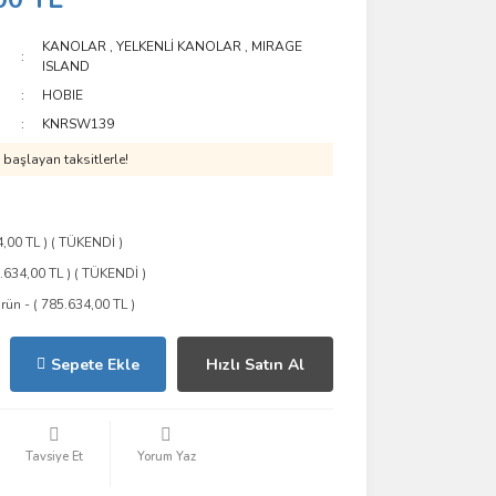
KANOLAR
,
YELKENLİ KANOLAR
,
MIRAGE
ISLAND
HOBIE
KNRSW139
başlayan taksitlerle!
4,00 TL ) ( TÜKENDİ )
5.634,00 TL ) ( TÜKENDİ )
rün - ( 785.634,00 TL )
Sepete Ekle
Hızlı Satın Al
Tavsiye Et
Yorum Yaz