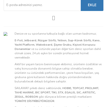
EKLE
Denize ve su sporlarına tutkuyla bağlı olan uzman kadromuz;
E-Foil, Jetboard, Rüzgar Sörfü, Yelken, Sup-Kürek Sörfü, Kano,
Yacht Platform, Wakeboard, Şişme Grubu, Kişisel Koruyucu
Donanımlar
ve su üstünde yapılan diğer tüm deniz sporları dahil
olmak üzere, 24 yılı aşkın bir süredir profesyonel hizmet
vermektedir.
Aktif bir yaşam tarzını benimseyen ekibimiz, ürünlerin özellikler ve
satış konusunda donanımlı bilgiye sahip olmakla beraber,
ürünlerin su üstündeki performansları, çevre-hava koşulları, yaş
grubuna göre kullanım hakkında doğru yönlendirmelerde
bulunabilecek detaylı bilgilere sahiptir.
SAILAWAY şirketi deniz sektöründe,
HOBIE, TOPCAT, PROLIMIT,
TAHE MARINE, BIC SPORT, TIKI, STX, EGALIS, SIC, ARTISTIC,
ZEGUL, ROBSON
gibi dünyaca bilinen prestijli markaların
TÜRKİYE DİSTRİBÜTÖRÜDÜR
.