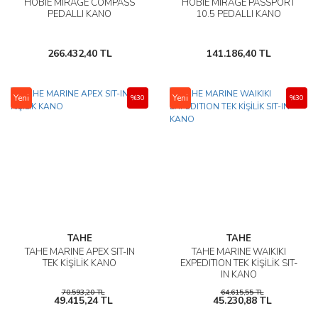
HOBIE MIRAGE COMPASS
HOBIE MIRAGE PASSPORT
PEDALLI KANO
10.5 PEDALLI KANO
266.432,40 TL
141.186,40 TL
Yeni
Yeni
%30
%30
TAHE
TAHE
TAHE MARINE APEX SIT-IN
TAHE MARINE WAIKIKI
TEK KİŞİLİK KANO
EXPEDITION TEK KİŞİLİK SIT-
IN KANO
70.593,20 TL
64.615,55 TL
49.415,24 TL
45.230,88 TL