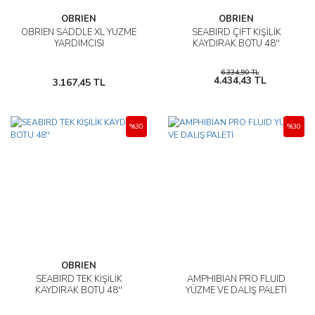
OBRIEN
OBRIEN
OBRIEN SADDLE XL YÜZME
SEABIRD ÇİFT KİŞİLİK
YARDIMCISI
KAYDIRAK BOTU 48''
6.334,90 TL
4.434,43 TL
3.167,45 TL
%30
%30
OBRIEN
SEABIRD TEK KİŞİLİK
AMPHIBIAN PRO FLUID
KAYDIRAK BOTU 48''
YÜZME VE DALIŞ PALETİ