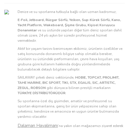
Denize ve su sporlarına tutkuyla bağlı olan uzman kadromuz;
E-Foil, Jetboard, Rüzgar Sörfü, Yelken, Sup-Kürek Sörfü, Kano,
Yacht Platform, Wakeboard, Şişme Grubu, Kişisel Koruyucu
Donanımlar
ve su üstünde yapılan diğer tüm deniz sporları dahil
olmak üzere, 24 yılı aşkın bir süredir profesyonel hizmet
vermektedir.
Aktif bir yaşam tarzını benimseyen ekibimiz, ürünlerin özellikler ve
satış konusunda donanımlı bilgiye sahip olmakla beraber,
ürünlerin su üstündeki performansları, çevre-hava koşulları, yaş
grubuna göre kullanım hakkında doğru yönlendirmelerde
bulunabilecek detaylı bilgilere sahiptir.
SAILAWAY şirketi deniz sektöründe,
HOBIE, TOPCAT, PROLIMIT,
TAHE MARINE, BIC SPORT, TIKI, STX, EGALIS, SIC, ARTISTIC,
ZEGUL, ROBSON
gibi dünyaca bilinen prestijli markaların
TÜRKİYE DİSTRİBÜTÖRÜDÜR
.
Su sporlarına özel dış giyimden, amatör ve profesyonel su
sporları ekipmanlarına, geniş bir ürün yelpazesine sahip olan
şirketimiz, kendinize ve amacınıza en uygun ürünler bulmanızda
yardımcı olacaktır.
Dalaman Havalimanı
’na yakın olan mağazamızı ziyaret ederek