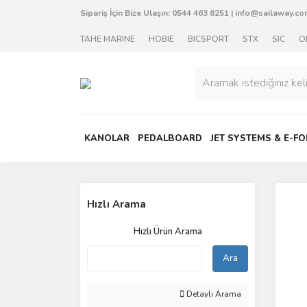
Sipariş İçin Bize Ulaşın:
0544 463 8251
|
info@sailaway.com
TAHE MARINE
HOBIE
BICSPORT
STX
SIC
O
KANOLAR
PEDALBOARD
JET SYSTEMS & E-FO
Hızlı Arama
Hızlı Ürün Arama
Ara
Detaylı Arama