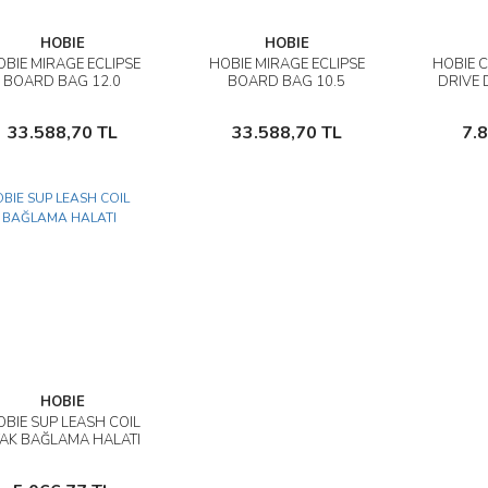
HOBIE
HOBIE
BIE MIRAGE ECLIPSE
HOBIE MIRAGE ECLIPSE
HOBIE C
İncele
İncele
BOARD BAG 12.0
BOARD BAG 10.5
DRIVE D
DALLI DENİZ BİSİKLETİ
PEDALLI DENİZ BİSİKLETİ
PED
ÇANTASI
ÇANTASI
Sepete Ekle
Sepete Ekle
33.588,70 TL
33.588,70 TL
7.
HOBIE
BIE SUP LEASH COIL
İncele
YAK BAĞLAMA HALATI
Sepete Ekle