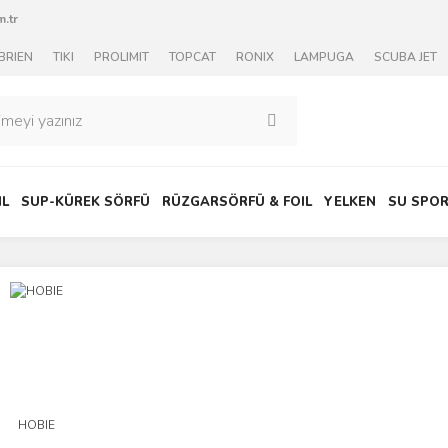
.tr
BRIEN
TIKI
PROLIMIT
TOPCAT
RONIX
LAMPUGA
SCUBA JET
IL
SUP-KÜREK SÖRFÜ
RÜZGARSÖRFÜ & FOIL
YELKEN
SU SPOR
HOBIE