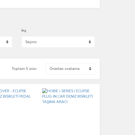
İnç
Toplam 5 ürün