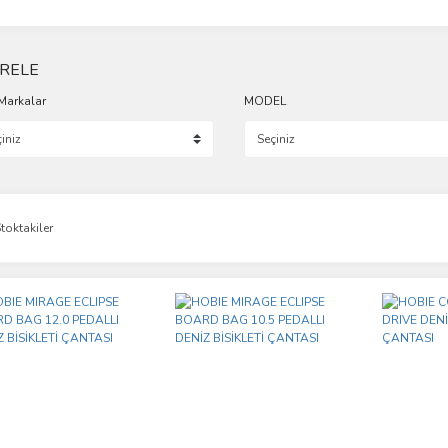
TRELE
Markalar
MODEL
toktakiler