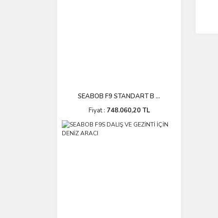
SEABOB F9 STANDART B ...
Fiyat :
748.060,20 TL