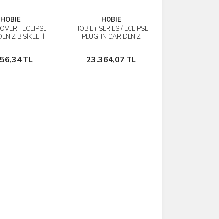
HOBIE
HOBIE
OVER - ECLIPSE
HOBIE i-SERIES / ECLIPSE
İncele
İncele
ENİZ BİSİKLETİ
PLUG-IN CAR DENİZ
AL ÇANTASI
BİSİKLETİ TAŞIMA ARACI
Sepete Ekle
Sepete Ekle
856,34 TL
23.364,07 TL