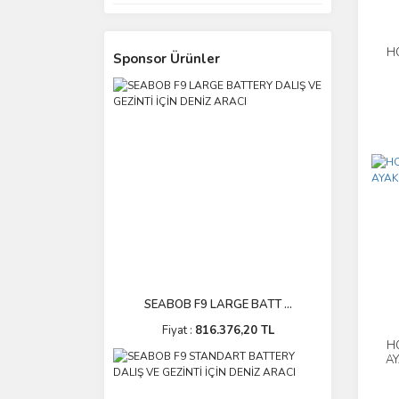
HO
Sponsor Ürünler
PE
SEABOB F9 LARGE BATT ...
Fiyat :
816.376,20 TL
HO
A