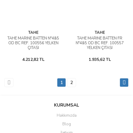
TAHE
TAHE
TAHE MARINE BATTEN N°4&5
TAHE MARINE BATTEN FR
OD BC REF. 100556 YELKEN
N°4&5 OD BC REF. 100557
ÇITASI
YELKEN ÇITASI
4.212,82 TL
1.935,62 TL
1
2
KURUMSAL
Hakkımızda
Blog
İletişim