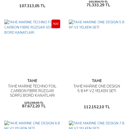
101.904,70 TL
71.333,29 TL
107.313,05 TL
%30
TAHE
TAHE
TAHE MARINE TECHNO FOIL
TAHE MARINE ONE DESIGN
CARBON FIBRE RÜZGAR
5.8 M² V2 YELKEN SETİ
SÖRFÜ BORD KANATLARI
125.246,00 TL
87.672,20 TL
112.152,10 TL