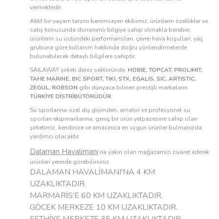
vermektedir.
Aktif bir yaşam tarzını benimseyen ekibimiz, ürünlerin özellikler ve
satış konusunda donanımlı bilgiye sahip olmakla beraber,
ürünlerin su üstündeki performansları, çevre-hava koşulları, yaş
grubuna göre kullanım hakkında doğru yönlendirmelerde
bulunabilecek detaylı bilgilere sahiptir.
SAILAWAY şirketi deniz sektöründe,
HOBIE, TOPCAT, PROLIMIT,
TAHE MARINE, BIC SPORT, TIKI, STX, EGALIS, SIC, ARTISTIC,
ZEGUL, ROBSON
gibi dünyaca bilinen prestijli markaların
TÜRKİYE DİSTRİBÜTÖRÜDÜR
.
Su sporlarına özel dış giyimden, amatör ve profesyonel su
sporları ekipmanlarına, geniş bir ürün yelpazesine sahip olan
şirketimiz, kendinize ve amacınıza en uygun ürünler bulmanızda
yardımcı olacaktır.
Dalaman Havalimanı
’na yakın olan mağazamızı ziyaret ederek
ürünleri yerinde görebilirsiniz.
DALAMAN HAVALİMANI'NA 4 KM
UZAKLIKTADIR.
MARMARİS’E 60 KM UZAKLIKTADIR.
GÖCEK MERKEZE 10 KM UZAKLIKTADIR.