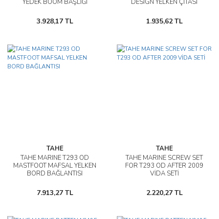
YEDEK BOOM BAŞLIĞI
DESIGN YELKEN ÇITASI
3.928,17 TL
1.935,62 TL
TAHE
TAHE
TAHE MARINE T293 OD
TAHE MARINE SCREW SET
MASTFOOT MAFSAL YELKEN
FOR T293 OD AFTER 2009
BORD BAĞLANTISI
VİDA SETİ
7.913,27 TL
2.220,27 TL