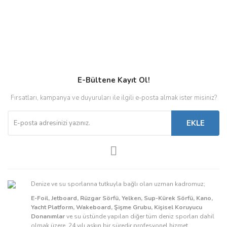
E-Bültene Kayıt Ol!
Fırsatları, kampanya ve duyuruları ile ilgili e-posta almak ister misiniz?
EKLE
Denize ve su sporlarına tutkuyla bağlı olan uzman kadromuz;
E-Foil, Jetboard, Rüzgar Sörfü, Yelken, Sup-Kürek Sörfü, Kano,
Yacht Platform, Wakeboard, Şişme Grubu, Kişisel Koruyucu
Donanımlar
ve su üstünde yapılan diğer tüm deniz sporları dahil
olmak üzere, 24 yılı aşkın bir süredir profesyonel hizmet