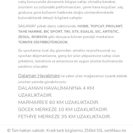
satış konusunda donanımlı bilgiye sahip olmakla beraber,
ürünlerin su üstündeki performansları, çevre-hava koşulları, yaş
grubuna göre kullanım hakkında doğru yönlendirmelerde
bulunabilecek detaylı bilgilere sahiptir.
SAILAWAY şirketi deniz sektöründe,
HOBIE, TOPCAT, PROLIMIT,
TAHE MARINE, BIC SPORT, TIKI, STX, EGALIS, SIC, ARTISTIC,
ZEGUL, ROBSON
gibi dünyaca bilinen prestijli markaların
TÜRKİYE DİSTRİBÜTÖRÜDÜR
.
Su sporlarına özel dış giyimden, amatör ve profesyonel su
sporları ekipmanlarına, geniş bir ürün yelpazesine sahip olan
şirketimiz, kendinize ve amacınıza en uygun ürünler bulmanızda
yardımcı olacaktır.
Dalaman Havalimanı
’na yakın olan mağazamızı ziyaret ederek
ürünleri yerinde görebilirsiniz.
DALAMAN HAVALİMANI'NA 4 KM
UZAKLIKTADIR.
MARMARİS’E 60 KM UZAKLIKTADIR.
GÖCEK MERKEZE 10 KM UZAKLIKTADIR.
FETHİYE MERKEZE 35 KM UZAKLIKTADIR.
© Tüm hakları saklıdır. Kredi kartı bilgileriniz 256bit SSL sertifikası ile