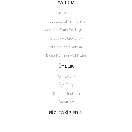
Ürün fiyatı diğer sitelerden daha pahalı.
YARDIM
Bu ürüne benzer farklı alternatifler olmalı.
Kargo Takibi
Havale Bildirim Formu
Mesafeli Satış Sözleşmesi
Gizlilik ve Güvenlik
İptal ve İade Şartları
Gönder
Kişisel Veriler Politikası
ÜYELİK
Yeni Üyelik
Üye Girişi
Şifremi Unuttum
Sepetiniz
BİZİ TAKİP EDİN