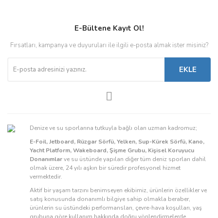
E-Bültene Kayıt Ol!
Fırsatları, kampanya ve duyuruları ile ilgili e-posta almak ister misiniz?
EKLE
Denize ve su sporlarına tutkuyla bağlı olan uzman kadromuz;
E-Foil, Jetboard, Rüzgar Sörfü, Yelken, Sup-Kürek Sörfü, Kano,
Yacht Platform, Wakeboard, Şişme Grubu, Kişisel Koruyucu
Donanımlar
ve su üstünde yapılan diğer tüm deniz sporları dahil
olmak üzere, 24 yılı aşkın bir süredir profesyonel hizmet
vermektedir.
Aktif bir yaşam tarzını benimseyen ekibimiz, ürünlerin özellikler ve
satış konusunda donanımlı bilgiye sahip olmakla beraber,
ürünlerin su üstündeki performansları, çevre-hava koşulları, yaş
grubuna göre kullanım hakkında doğru yönlendirmelerde