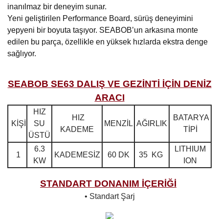
inanılmaz bir deneyim sunar.
Yeni geliştirilen Performance Board, sürüş deneyimini
yepyeni bir boyuta taşıyor. SEABOB’un arkasına monte
edilen bu parça, özellikle en yüksek hızlarda ekstra denge
sağlıyor.
SEABOB SE63 DALIŞ VE GEZİNTİ İÇİN DENİZ
ARACI
HIZ
HIZ
BATARYA
KİŞİ
SU
MENZİL
AĞIRLIK
KADEME
TİPİ
ÜSTÜ
6.3
LITHIUM
1
KADEMESİZ
60 DK
35 KG
KW
ION
STANDART DONANIM İÇERİĞİ
• Standart Şarj