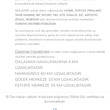
bulunabilecek detaylı bilgilere sahiptir.
SAILAWAY şirketi deniz sektöründe,
HOBIE, TOPCAT, PROLIMIT,
TAHE MARINE, BIC SPORT, TIKI, STX, EGALIS, SIC, ARTISTIC,
ZEGUL, ROBSON
gibi dünyaca bilinen prestijli markaların
TÜRKİYE DİSTRİBÜTÖRÜDÜR
.
Su sporlarına özel dış giyimden, amatör ve profesyonel su
sporları ekipmanlarına, geniş bir ürün yelpazesine sahip olan
şirketimiz, kendinize ve amacınıza en uygun ürünler bulmanızda
yardımcı olacaktır.
Dalaman Havalimanı
’na yakın olan mağazamızı ziyaret ederek
ürünleri yerinde görebilirsiniz.
DALAMAN HAVALİMANI'NA 4 KM
UZAKLIKTADIR.
MARMARİS’E 60 KM UZAKLIKTADIR.
GÖCEK MERKEZE 10 KM UZAKLIKTADIR.
FETHİYE MERKEZE 35 KM UZAKLIKTADIR.
© Tüm hakları saklıdır. Kredi kartı bilgileriniz 256bit SSL sertifikası ile
korunmaktadır.