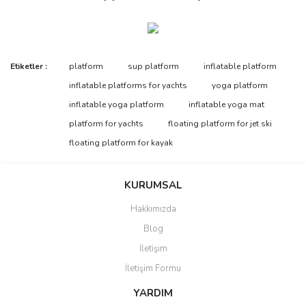
Bu ürünün fiyat bilgisi, resim, ürün açıklamalarında ve diğer
Etiketler :
platform
sup platform
inflatable platform
konularda yetersiz gördüğünüz noktaları öneri formunu kullanarak
Bu ürüne ilk yorumu siz yapın!
inflatable platforms for yachts
yoga platform
tarafımıza iletebilirsiniz.
Görüş ve önerileriniz için teşekkür ederiz.
inflatable yoga platform
inflatable yoga mat
platform for yachts
floating platform for jet ski
Yorum Yaz
Ürün resmi kalitesiz, bozuk veya görüntülenemiyor.
floating platform for kayak
Ürün açıklamasında eksik bilgiler bulunuyor.
Ürün bilgilerinde hatalar bulunuyor.
KURUMSAL
Ürün fiyatı diğer sitelerden daha pahalı.
Hakkımızda
Bu ürüne benzer farklı alternatifler olmalı.
Blog
İletişim
İletişim Formu
YARDIM
Gönder