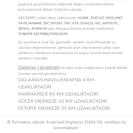
grubuna göre kullanım hakkında doğru yönlendirmelerde
bulunabilecek detaylı bilgilere sahiptir.
SAILAWAY şirketi deniz sektöründe,
HOBIE, TOPCAT, PROLIMIT,
TAHE MARINE, BIC SPORT, TIKI, STX, EGALIS, SIC, ARTISTIC,
ZEGUL, ROBSON
gibi dünyaca bilinen prestijli markaların
TÜRKİYE DİSTRİBÜTÖRÜDÜR
.
Su sporlarına özel dış giyimden, amatör ve profesyonel su
sporları ekipmanlarına, geniş bir ürün yelpazesine sahip olan
şirketimiz, kendinize ve amacınıza en uygun ürünler bulmanızda
yardımcı olacaktır.
Dalaman Havalimanı
’na yakın olan mağazamızı ziyaret ederek
ürünleri yerinde görebilirsiniz.
DALAMAN HAVALİMANI'NA 4 KM
UZAKLIKTADIR.
MARMARİS’E 60 KM UZAKLIKTADIR.
GÖCEK MERKEZE 10 KM UZAKLIKTADIR.
FETHİYE MERKEZE 35 KM UZAKLIKTADIR.
© Tüm hakları saklıdır. Kredi kartı bilgileriniz 256bit SSL sertifikası ile
korunmaktadır.