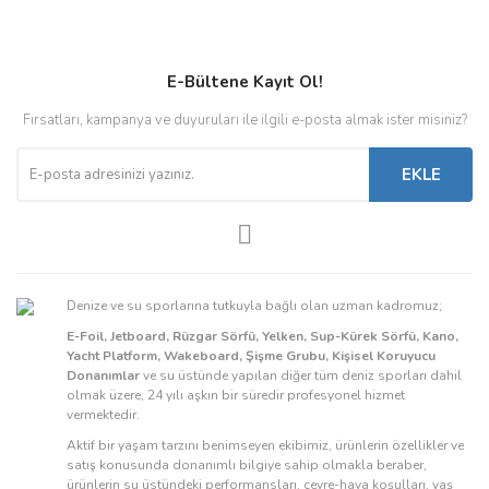
E-Bültene Kayıt Ol!
Fırsatları, kampanya ve duyuruları ile ilgili e-posta almak ister misiniz?
EKLE
Denize ve su sporlarına tutkuyla bağlı olan uzman kadromuz;
E-Foil, Jetboard, Rüzgar Sörfü, Yelken, Sup-Kürek Sörfü, Kano,
Yacht Platform, Wakeboard, Şişme Grubu, Kişisel Koruyucu
Donanımlar
ve su üstünde yapılan diğer tüm deniz sporları dahil
olmak üzere, 24 yılı aşkın bir süredir profesyonel hizmet
vermektedir.
Aktif bir yaşam tarzını benimseyen ekibimiz, ürünlerin özellikler ve
satış konusunda donanımlı bilgiye sahip olmakla beraber,
ürünlerin su üstündeki performansları, çevre-hava koşulları, yaş