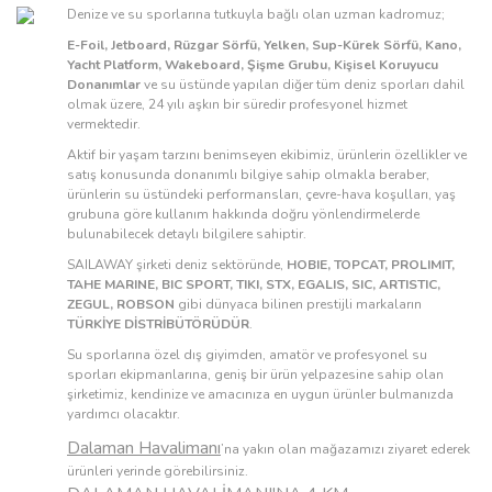
Denize ve su sporlarına tutkuyla bağlı olan uzman kadromuz;
E-Foil, Jetboard, Rüzgar Sörfü, Yelken, Sup-Kürek Sörfü, Kano,
Yacht Platform, Wakeboard, Şişme Grubu, Kişisel Koruyucu
Donanımlar
ve su üstünde yapılan diğer tüm deniz sporları dahil
olmak üzere, 24 yılı aşkın bir süredir profesyonel hizmet
vermektedir.
Aktif bir yaşam tarzını benimseyen ekibimiz, ürünlerin özellikler ve
satış konusunda donanımlı bilgiye sahip olmakla beraber,
ürünlerin su üstündeki performansları, çevre-hava koşulları, yaş
grubuna göre kullanım hakkında doğru yönlendirmelerde
bulunabilecek detaylı bilgilere sahiptir.
SAILAWAY şirketi deniz sektöründe,
HOBIE, TOPCAT, PROLIMIT,
TAHE MARINE, BIC SPORT, TIKI, STX, EGALIS, SIC, ARTISTIC,
ZEGUL, ROBSON
gibi dünyaca bilinen prestijli markaların
TÜRKİYE DİSTRİBÜTÖRÜDÜR
.
Su sporlarına özel dış giyimden, amatör ve profesyonel su
sporları ekipmanlarına, geniş bir ürün yelpazesine sahip olan
şirketimiz, kendinize ve amacınıza en uygun ürünler bulmanızda
yardımcı olacaktır.
Dalaman Havalimanı
’na yakın olan mağazamızı ziyaret ederek
ürünleri yerinde görebilirsiniz.