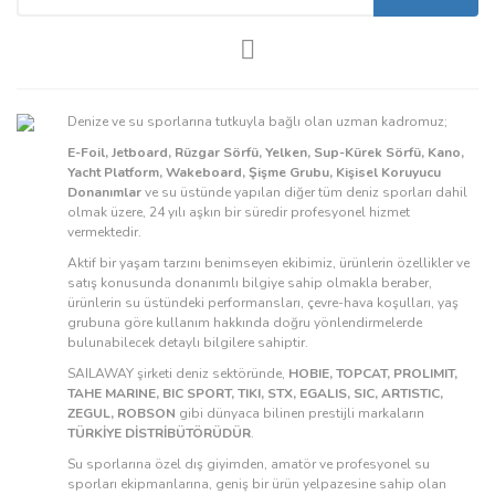
Denize ve su sporlarına tutkuyla bağlı olan uzman kadromuz;
E-Foil, Jetboard, Rüzgar Sörfü, Yelken, Sup-Kürek Sörfü, Kano,
Yacht Platform, Wakeboard, Şişme Grubu, Kişisel Koruyucu
Donanımlar
ve su üstünde yapılan diğer tüm deniz sporları dahil
olmak üzere, 24 yılı aşkın bir süredir profesyonel hizmet
vermektedir.
Aktif bir yaşam tarzını benimseyen ekibimiz, ürünlerin özellikler ve
satış konusunda donanımlı bilgiye sahip olmakla beraber,
ürünlerin su üstündeki performansları, çevre-hava koşulları, yaş
grubuna göre kullanım hakkında doğru yönlendirmelerde
bulunabilecek detaylı bilgilere sahiptir.
SAILAWAY şirketi deniz sektöründe,
HOBIE, TOPCAT, PROLIMIT,
TAHE MARINE, BIC SPORT, TIKI, STX, EGALIS, SIC, ARTISTIC,
ZEGUL, ROBSON
gibi dünyaca bilinen prestijli markaların
TÜRKİYE DİSTRİBÜTÖRÜDÜR
.
Su sporlarına özel dış giyimden, amatör ve profesyonel su
sporları ekipmanlarına, geniş bir ürün yelpazesine sahip olan