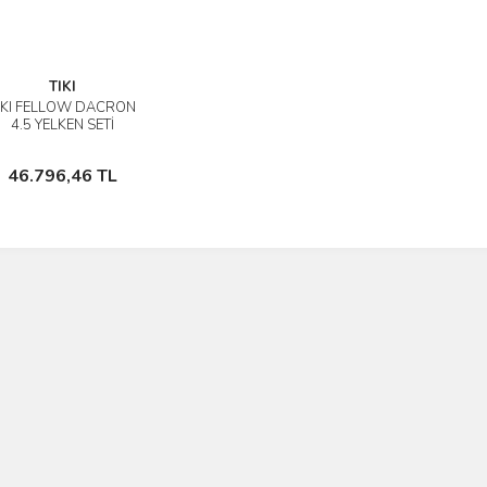
TIKI
IKI FELLOW DACRON
İncele
4.5 YELKEN SETİ
Sepete Ekle
46.796,46 TL