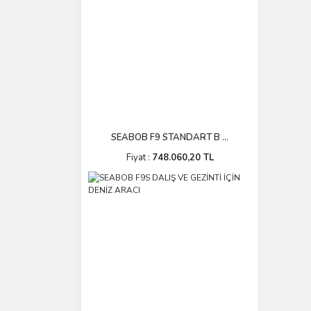
SEABOB F9 STANDART B ...
Fiyat :
748.060,20 TL