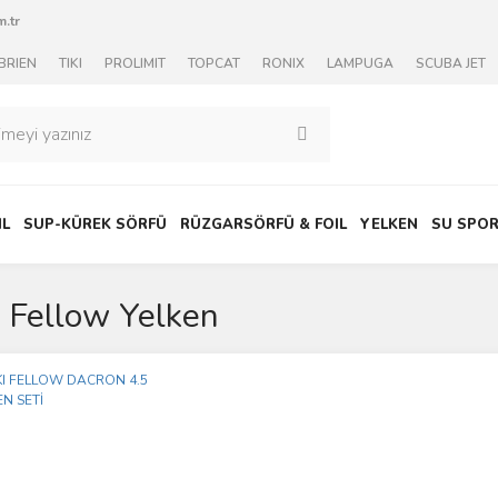
.tr
BRIEN
TIKI
PROLIMIT
TOPCAT
RONIX
LAMPUGA
SCUBA JET
IL
SUP-KÜREK SÖRFÜ
RÜZGARSÖRFÜ & FOIL
YELKEN
SU SPOR
i Fellow Yelken