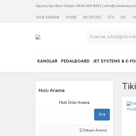
Sipariş İçin Bize Ulaşın:
0544 463 8251
|
info@sailaway.com
TAHE MARINE
HOBIE
BICSPORT
STX
SIC
O
KANOLAR
PEDALBOARD
JET SYSTEMS & E-FO
Tik
Hızlı Arama
Hızlı Ürün Arama
Ara
Detaylı Arama