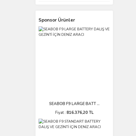
Sponsor Ürünler
SEABOB F9 LARGE BATT ...
Fiyat :
816.376,20 TL