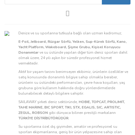
Denize ve su sporlarına tutkuyla bağlı olan uzman kadromuz;
E-Foil, Jetboard, Rüzgar Sörfü, Yelken, Sup-Kürek Sörfü, Kano,
Yacht Platform, Wakeboard, Şişme Grubu, Kişisel Koruyucu
Donanımlar
ve su üstünde yapılan diğer tüm deniz sporları dahil
olmak üzere, 24 yılı aşkın bir süredir profesyonel hizmet
vermektedir.
Aktif bir yaşam tarzını benimseyen ekibimiz, ürünlerin özellikler ve
satış konusunda donanımlı bilgiye sahip olmakla beraber,
ürünlerin su üstündeki performansları, çevre-hava koşulları, yaş
grubuna göre kullanım hakkında doğru yönlendirmelerde
bulunabilecek detaylı bilgilere sahiptir.
SAILAWAY şirketi deniz sektöründe,
HOBIE, TOPCAT, PROLIMIT,
TAHE MARINE, BIC SPORT, TIKI, STX, EGALIS, SIC, ARTISTIC,
ZEGUL, ROBSON
gibi dünyaca bilinen prestijli markaların
TÜRKİYE DİSTRİBÜTÖRÜDÜR
.
Su sporlarına özel dış giyimden, amatör ve profesyonel su
sporları ekipmanlarına, geniş bir ürün yelpazesine sahip olan