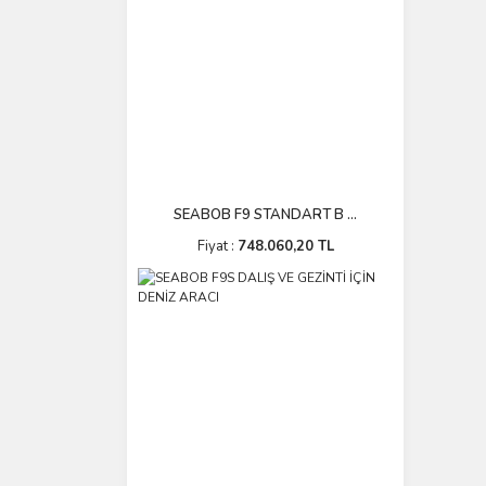
SEABOB F9 STANDART B ...
Fiyat :
748.060,20 TL