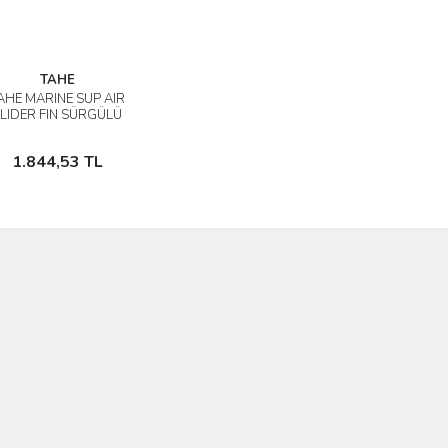
TAHE
AHE MARINE SUP AIR
İncele
LIDER FIN SÜRGÜLÜ
ŞİŞME SUP YEKESİ
Sepete Ekle
1.844,53 TL