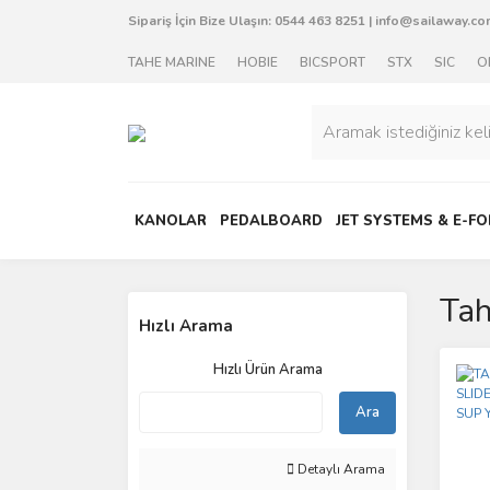
Sipariş İçin Bize Ulaşın:
0544 463 8251
|
info@sailaway.com
TAHE MARINE
HOBIE
BICSPORT
STX
SIC
O
KANOLAR
PEDALBOARD
JET SYSTEMS & E-FO
Tah
Hızlı Arama
Hızlı Ürün Arama
Ara
Detaylı Arama