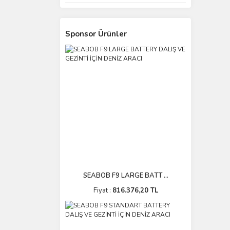
Sponsor Ürünler
SEABOB F9 LARGE BATT ...
Fiyat :
816.376,20 TL