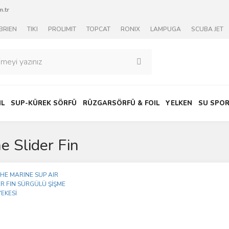
.tr
BRIEN
TIKI
PROLIMIT
TOPCAT
RONIX
LAMPUGA
SCUBA JET
IL
SUP-KÜREK SÖRFÜ
RÜZGARSÖRFÜ & FOIL
YELKEN
SU SPOR
e Slider Fin