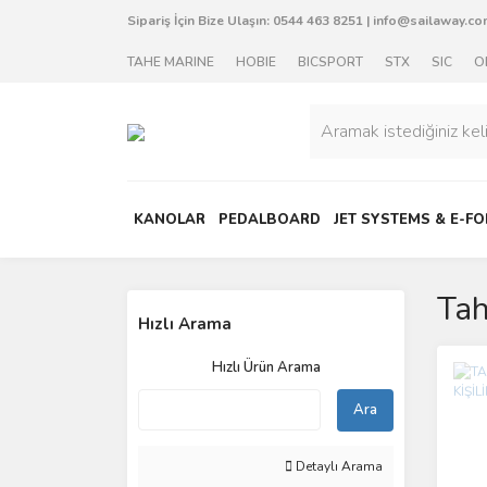
Sipariş İçin Bize Ulaşın:
0544 463 8251
|
info@sailaway.com
TAHE MARINE
HOBIE
BICSPORT
STX
SIC
O
KANOLAR
PEDALBOARD
JET SYSTEMS & E-FO
Tah
Hızlı Arama
Hızlı Ürün Arama
Ara
Detaylı Arama