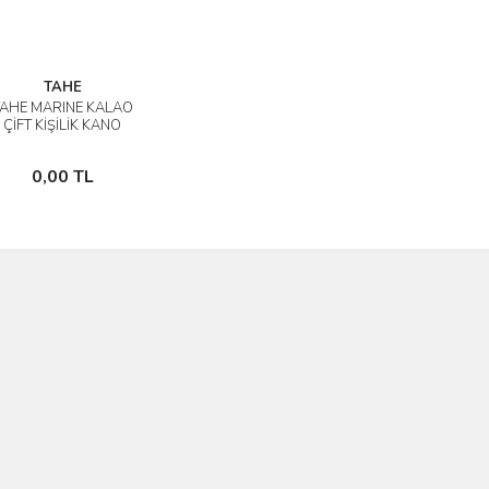
TAHE
TAHE MARINE KALAO
İncele
ÇİFT KİŞİLİK KANO
Stokta Yok
0,00 TL