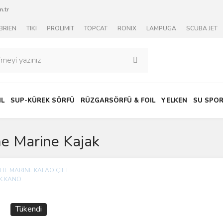
.tr
BRIEN
TIKI
PROLIMIT
TOPCAT
RONIX
LAMPUGA
SCUBA JET
IL
SUP-KÜREK SÖRFÜ
RÜZGARSÖRFÜ & FOIL
YELKEN
SU SPOR
e Marine Kajak
Tükendi