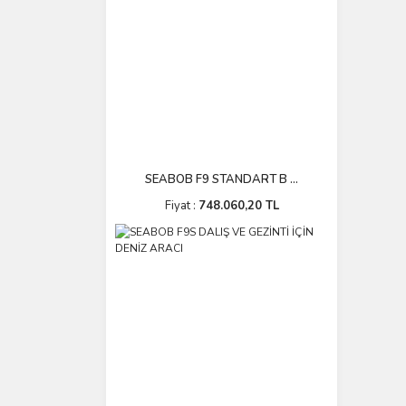
SEABOB F9 STANDART B ...
Fiyat :
748.060,20 TL