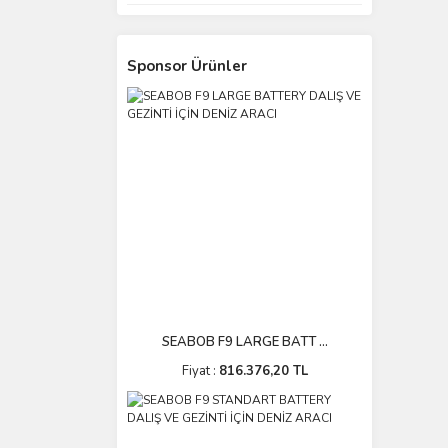
Sponsor Ürünler
SEABOB F9 LARGE BATT ...
Fiyat :
816.376,20 TL