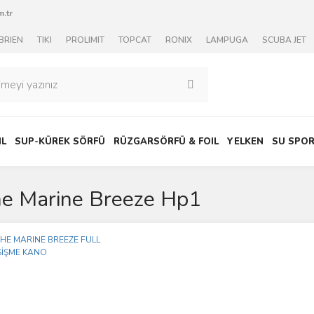
.tr
BRIEN
TIKI
PROLIMIT
TOPCAT
RONIX
LAMPUGA
SCUBA JET
IL
SUP-KÜREK SÖRFÜ
RÜZGARSÖRFÜ & FOIL
YELKEN
SU SPOR
e Marine Breeze Hp1