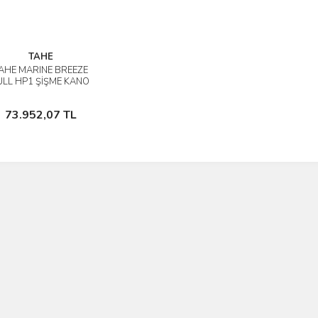
TAHE
AHE MARINE BREEZE
İncele
ULL HP1 ŞİŞME KANO
Sepete Ekle
73.952,07 TL