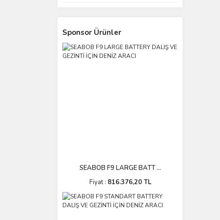
Sponsor Ürünler
SEABOB F9 LARGE BATT ...
Fiyat :
816.376,20 TL