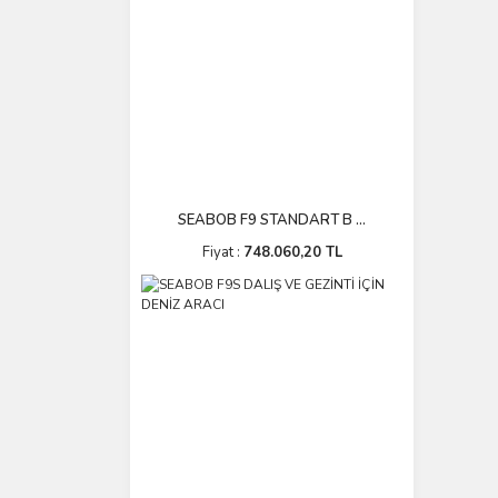
SEABOB F9 STANDART B ...
Fiyat :
748.060,20 TL