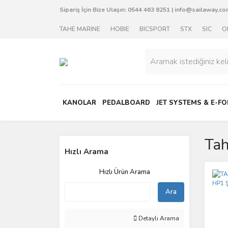
Sipariş İçin Bize Ulaşın:
0544 463 8251
|
info@sailaway.com
TAHE MARINE
HOBIE
BICSPORT
STX
SIC
O
KANOLAR
PEDALBOARD
JET SYSTEMS & E-FO
Tah
Hızlı Arama
Hızlı Ürün Arama
Ara
Detaylı Arama