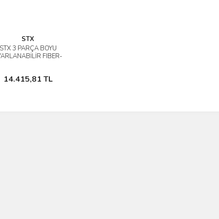
STX
STX 3 PARÇA BOYU
İncele
YARLANABİLİR FIBER-
RBON TURUNCU SUP
KÜREĞİ
Sepete Ekle
14.415,81 TL