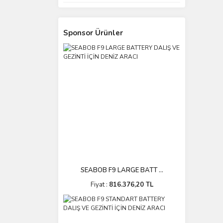
Sponsor Ürünler
SEABOB F9 LARGE BATT ...
Fiyat :
816.376,20 TL