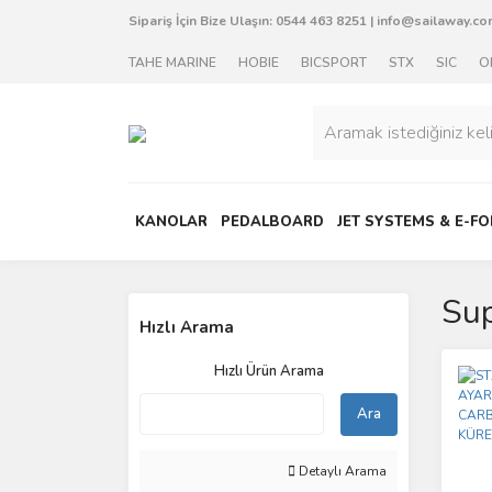
Sipariş İçin Bize Ulaşın:
0544 463 8251
|
info@sailaway.com
TAHE MARINE
HOBIE
BICSPORT
STX
SIC
O
KANOLAR
PEDALBOARD
JET SYSTEMS & E-FO
Sup
Hızlı Arama
Hızlı Ürün Arama
Ara
Detaylı Arama