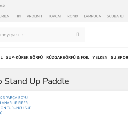
.tr
BRIEN
TIKI
PROLIMIT
TOPCAT
RONIX
LAMPUGA
SCUBA JET
IL
SUP-KÜREK SÖRFÜ
RÜZGARSÖRFÜ & FOIL
YELKEN
SU SPOR
 Stand Up Paddle