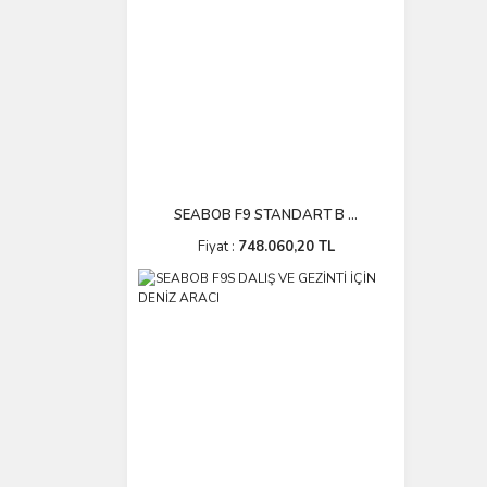
SEABOB F9 STANDART B ...
Fiyat :
748.060,20 TL