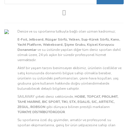
Denize ve su sporlarına tutkuyla bağlı olan uzman kadromuz;
E-Foil, Jetboard, Rüzgar Sörfü, Yelken, Sup-Kürek Sörfü, Kano,
Yacht Platform, Wakeboard, Şişme Grubu, Kişisel Koruyucu
Donanımlar
ve su üstünde yapılan diğer tüm deniz sporları dahil
olmak üzere, 24 yılı aşkın bir süredir profesyonel hizmet
vermektedir.
Aktif bir yaşam tarzını benimseyen ekibimiz, ürünlerin özellikler ve
satış konusunda donanımlı bilgiye sahip olmakla beraber,
ürünlerin su üstündeki performansları, çevre-hava koşulları, yaş
grubuna göre kullanım hakkında doğru yönlendirmelerde
bulunabilecek detaylı bilgilere sahiptir.
SAILAWAY şirketi deniz sektöründe,
HOBIE, TOPCAT, PROLIMIT,
TAHE MARINE, BIC SPORT, TIKI, STX, EGALIS, SIC, ARTISTIC,
ZEGUL, ROBSON
gibi dünyaca bilinen prestijli markaların
TÜRKİYE DİSTRİBÜTÖRÜDÜR
.
Su sporlarına özel dış giyimden, amatör ve profesyonel su
sporları ekipmanlarına, geniş bir ürün yelpazesine sahip olan