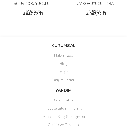
50 UV KORUYUCULU
UV KORUYUCU LİKRA
WETSHIRT
4.497,47 TL
4.497,47 TL
4.047,72 TL
4.047,72 TL
KURUMSAL
Hakkımızda
Blog
İletişim
İletişim Formu
YARDIM
Kargo Takibi
Havale Bildirim Formu
Mesafeli Satış Sözleşmesi
Gizlilik ve Güvenlik