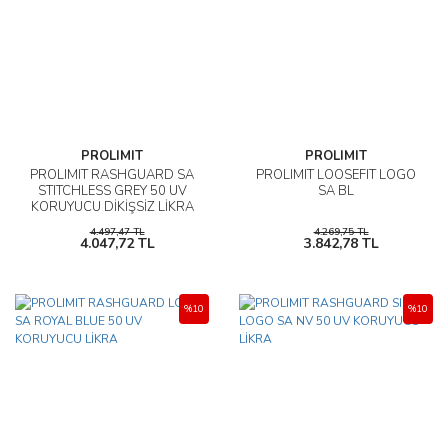
PROLIMIT
PROLIMIT
PROLIMIT RASHGUARD SA
PROLIMIT LOOSEFIT LOGO
STITCHLESS GREY 50 UV
SA BL
KORUYUCU DİKİŞSİZ LİKRA
4.497,47 TL
4.269,75 TL
4.047,72 TL
3.842,78 TL
%10
%10