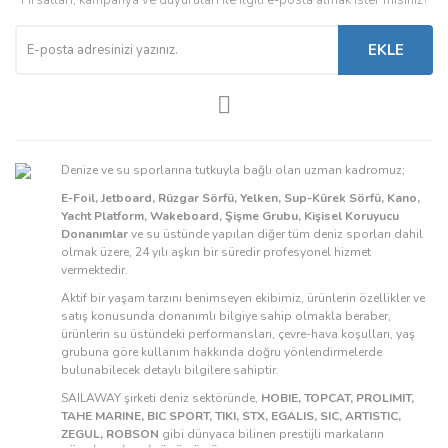
Fırsatları, kampanya ve duyuruları ile ilgili e-posta almak ister misiniz?
EKLE
Denize ve su sporlarına tutkuyla bağlı olan uzman kadromuz;
E-Foil, Jetboard, Rüzgar Sörfü, Yelken, Sup-Kürek Sörfü, Kano,
Yacht Platform, Wakeboard, Şişme Grubu, Kişisel Koruyucu
Donanımlar
ve su üstünde yapılan diğer tüm deniz sporları dahil
olmak üzere, 24 yılı aşkın bir süredir profesyonel hizmet
vermektedir.
Aktif bir yaşam tarzını benimseyen ekibimiz, ürünlerin özellikler ve
satış konusunda donanımlı bilgiye sahip olmakla beraber,
ürünlerin su üstündeki performansları, çevre-hava koşulları, yaş
grubuna göre kullanım hakkında doğru yönlendirmelerde
bulunabilecek detaylı bilgilere sahiptir.
SAILAWAY şirketi deniz sektöründe,
HOBIE, TOPCAT, PROLIMIT,
TAHE MARINE, BIC SPORT, TIKI, STX, EGALIS, SIC, ARTISTIC,
ZEGUL, ROBSON
gibi dünyaca bilinen prestijli markaların