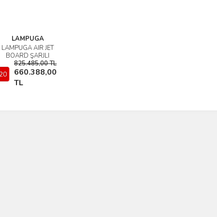
LAMPUGA
LAMPUGA AIR JET
İncele
BOARD ŞARJLI
MANDALI JET BOARD
825.485,00 TL
660.388,00
20
Sepete Ekle
TL