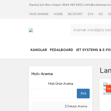
Sipariş İçin Bize Ulaşın:
0544 463 8251
|
info@sailaway.com
TAHE MARINE
HOBIE
BICSPORT
STX
SIC
O
KANOLAR
PEDALBOARD
JET SYSTEMS & E-FO
Lam
Hızlı Arama
Hızlı Ürün Arama
Yen
Ara
Detaylı Arama