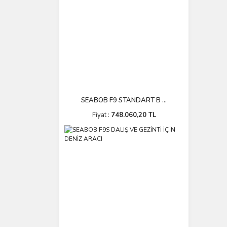
SEABOB F9 STANDART B ...
Fiyat :
748.060,20 TL