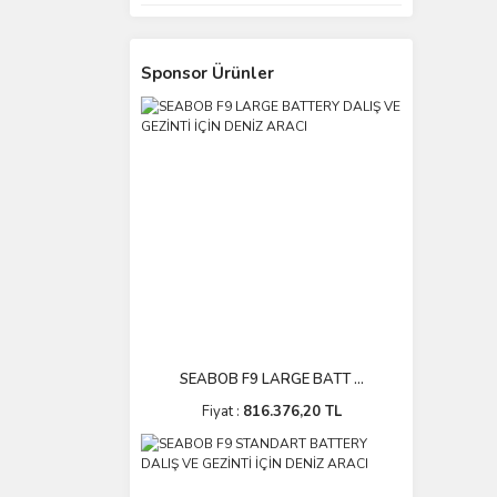
Sponsor Ürünler
SEABOB F9 LARGE BATT ...
Fiyat :
816.376,20 TL