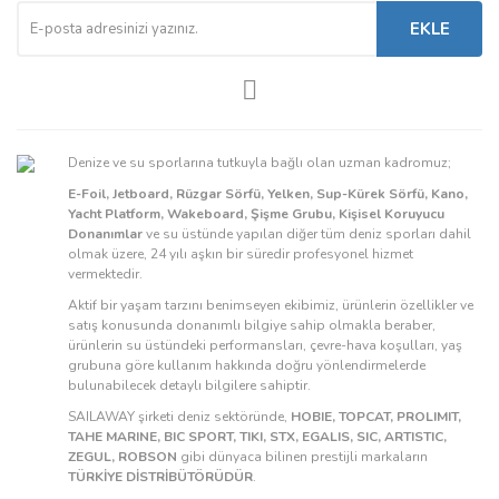
EKLE
Denize ve su sporlarına tutkuyla bağlı olan uzman kadromuz;
E-Foil, Jetboard, Rüzgar Sörfü, Yelken, Sup-Kürek Sörfü, Kano,
Yacht Platform, Wakeboard, Şişme Grubu, Kişisel Koruyucu
Donanımlar
ve su üstünde yapılan diğer tüm deniz sporları dahil
olmak üzere, 24 yılı aşkın bir süredir profesyonel hizmet
vermektedir.
Aktif bir yaşam tarzını benimseyen ekibimiz, ürünlerin özellikler ve
satış konusunda donanımlı bilgiye sahip olmakla beraber,
ürünlerin su üstündeki performansları, çevre-hava koşulları, yaş
grubuna göre kullanım hakkında doğru yönlendirmelerde
bulunabilecek detaylı bilgilere sahiptir.
SAILAWAY şirketi deniz sektöründe,
HOBIE, TOPCAT, PROLIMIT,
TAHE MARINE, BIC SPORT, TIKI, STX, EGALIS, SIC, ARTISTIC,
ZEGUL, ROBSON
gibi dünyaca bilinen prestijli markaların
TÜRKİYE DİSTRİBÜTÖRÜDÜR
.