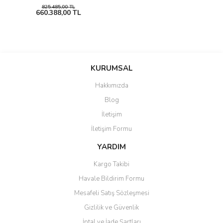
825.485,00 TL
660.388,00 TL
KURUMSAL
Hakkımızda
Blog
İletişim
İletişim Formu
YARDIM
Kargo Takibi
Havale Bildirim Formu
Mesafeli Satış Sözleşmesi
Gizlilik ve Güvenlik
İptal ve İade Şartları