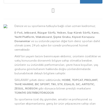
Denize ve su sporlarına tutkuyla bağlı olan uzman kadromuz;
E-Foil, Jetboard, Rüzgar Sörfü, Yelken, Sup-Kürek Sörfü, Kano,
Yacht Platform, Wakeboard, Şişme Grubu, Kişisel Koruyucu
Donanımlar
ve su üstünde yapılan diğer tüm deniz sporları dahil
olmak üzere, 24 yılı aşkın bir süredir profesyonel hizmet
vermektedir.
Aktif bir yaşam tarzını benimseyen ekibimiz, ürünlerin özellikler ve
satış konusunda donanımlı bilgiye sahip olmakla beraber,
ürünlerin su üstündeki performansları, çevre-hava koşulları, yaş
grubuna göre kullanım hakkında doğru yönlendirmelerde
bulunabilecek detaylı bilgilere sahiptir.
SAILAWAY şirketi deniz sektöründe,
HOBIE, TOPCAT, PROLIMIT,
TAHE MARINE, BIC SPORT, TIKI, STX, EGALIS, SIC, ARTISTIC,
ZEGUL, ROBSON
gibi dünyaca bilinen prestijli markaların
TÜRKİYE DİSTRİBÜTÖRÜDÜR
.
Su sporlarına özel dış giyimden, amatör ve profesyonel su
sporları ekipmanlarına, geniş bir ürün yelpazesine sahip olan