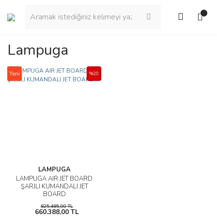
Lampuga
Yeni
%20
LAMPUGA
LAMPUGA AIR JET BOARD
ŞARJLI KUMANDALI JET
BOARD
825.485,00 TL
660.388,00 TL