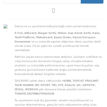
Denize ve su sporlarına tutkuyla bağlı olan uzman kadromuz;
E-Foil, Jetboard, Rüzgar Sörfü, Yelken, Sup-Kürek Sörfü, Kano,
Yacht Platform, Wakeboard, Şişme Grubu, Kişisel Koruyucu
Donanımlar
ve su üstünde yapılan diğer tüm deniz sporları dahil
olmak üzere, 24 yılı aşkın bir süredir profesyonel hizmet
vermektedir.
Aktif bir yaşam tarzını benimseyen ekibimiz, ürünlerin özellikler ve
satış konusunda donanımlı bilgiye sahip olmakla beraber,
ürünlerin su üstündeki performansları, çevre-hava koşulları, yaş
grubuna göre kullanım hakkında doğru yönlendirmelerde
bulunabilecek detaylı bilgilere sahiptir.
SAILAWAY şirketi deniz sektöründe,
HOBIE, TOPCAT, PROLIMIT,
TAHE MARINE, BIC SPORT, TIKI, STX, EGALIS, SIC, ARTISTIC,
ZEGUL, ROBSON
gibi dünyaca bilinen prestijli markaların
TÜRKİYE DİSTRİBÜTÖRÜDÜR
.
Su sporlarına özel dış giyimden, amatör ve profesyonel su
sporları ekipmanlarına, geniş bir ürün yelpazesine sahip olan