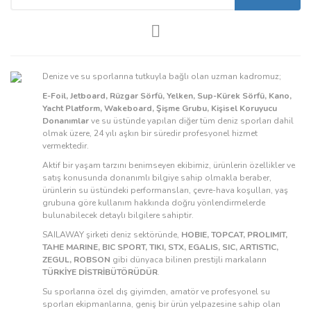
Denize ve su sporlarına tutkuyla bağlı olan uzman kadromuz;
E-Foil, Jetboard, Rüzgar Sörfü, Yelken, Sup-Kürek Sörfü, Kano,
Yacht Platform, Wakeboard, Şişme Grubu, Kişisel Koruyucu
Donanımlar
ve su üstünde yapılan diğer tüm deniz sporları dahil
olmak üzere, 24 yılı aşkın bir süredir profesyonel hizmet
vermektedir.
Aktif bir yaşam tarzını benimseyen ekibimiz, ürünlerin özellikler ve
satış konusunda donanımlı bilgiye sahip olmakla beraber,
ürünlerin su üstündeki performansları, çevre-hava koşulları, yaş
grubuna göre kullanım hakkında doğru yönlendirmelerde
bulunabilecek detaylı bilgilere sahiptir.
SAILAWAY şirketi deniz sektöründe,
HOBIE, TOPCAT, PROLIMIT,
TAHE MARINE, BIC SPORT, TIKI, STX, EGALIS, SIC, ARTISTIC,
ZEGUL, ROBSON
gibi dünyaca bilinen prestijli markaların
TÜRKİYE DİSTRİBÜTÖRÜDÜR
.
Su sporlarına özel dış giyimden, amatör ve profesyonel su
sporları ekipmanlarına, geniş bir ürün yelpazesine sahip olan