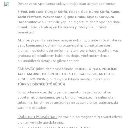
Denize ve su sporlarına tutkuyla bağlı olan uzman kadromuz;
E-Foil, Jetboard, Rüzgar Sörfü, Yelken, Sup-Kürek Sörfü, Kano,
Yacht Platform, Wakeboard, Şişme Grubu, Kişisel Koruyucu
Donanımlar
ve su üstünde yapılan diğer tüm deniz sporları dahil
olmak üzere, 24 yılı aşkın bir süredir profesyonel hizmet
vermektedir.
Aktif bir yaşam tarzını benimseyen ekibimiz, ürünlerin özellikler ve
satış konusunda donanımlı bilgiye sahip olmakla beraber,
ürünlerin su üstündeki performansları, çevre-hava koşulları, yaş
grubuna göre kullanım hakkında doğru yönlendirmelerde
bulunabilecek detaylı bilgilere sahiptir.
SAILAWAY şirketi deniz sektöründe,
HOBIE, TOPCAT, PROLIMIT,
TAHE MARINE, BIC SPORT, TIKI, STX, EGALIS, SIC, ARTISTIC,
ZEGUL, ROBSON
gibi dünyaca bilinen prestijli markaların
TÜRKİYE DİSTRİBÜTÖRÜDÜR
.
Su sporlarına özel dış giyimden, amatör ve profesyonel su
sporları ekipmanlarına, geniş bir ürün yelpazesine sahip olan
şirketimiz, kendinize ve amacınıza en uygun ürünler bulmanızda
yardımcı olacaktır.
Dalaman Havalimanı
’na yakın olan mağazamızı ziyaret ederek
ürünleri yerinde görebilirsiniz.