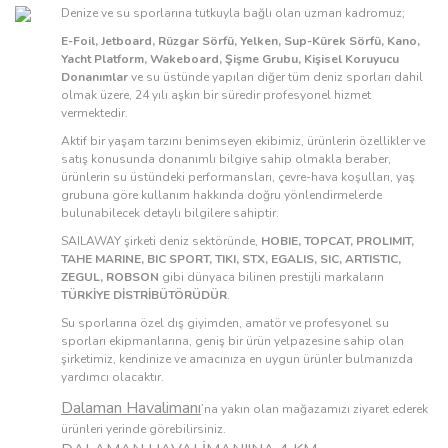
Denize ve su sporlarına tutkuyla bağlı olan uzman kadromuz;
E-Foil, Jetboard, Rüzgar Sörfü, Yelken, Sup-Kürek Sörfü, Kano,
Yacht Platform, Wakeboard, Şişme Grubu, Kişisel Koruyucu
Donanımlar
ve su üstünde yapılan diğer tüm deniz sporları dahil
olmak üzere, 24 yılı aşkın bir süredir profesyonel hizmet
vermektedir.
Aktif bir yaşam tarzını benimseyen ekibimiz, ürünlerin özellikler ve
satış konusunda donanımlı bilgiye sahip olmakla beraber,
ürünlerin su üstündeki performansları, çevre-hava koşulları, yaş
grubuna göre kullanım hakkında doğru yönlendirmelerde
bulunabilecek detaylı bilgilere sahiptir.
SAILAWAY şirketi deniz sektöründe,
HOBIE, TOPCAT, PROLIMIT,
TAHE MARINE, BIC SPORT, TIKI, STX, EGALIS, SIC, ARTISTIC,
ZEGUL, ROBSON
gibi dünyaca bilinen prestijli markaların
TÜRKİYE DİSTRİBÜTÖRÜDÜR
.
Su sporlarına özel dış giyimden, amatör ve profesyonel su
sporları ekipmanlarına, geniş bir ürün yelpazesine sahip olan
şirketimiz, kendinize ve amacınıza en uygun ürünler bulmanızda
yardımcı olacaktır.
Dalaman Havalimanı
’na yakın olan mağazamızı ziyaret ederek
ürünleri yerinde görebilirsiniz.