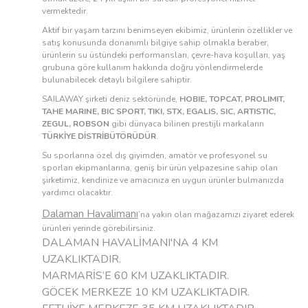
vermektedir.
Aktif bir yaşam tarzını benimseyen ekibimiz, ürünlerin özellikler ve
satış konusunda donanımlı bilgiye sahip olmakla beraber,
ürünlerin su üstündeki performansları, çevre-hava koşulları, yaş
grubuna göre kullanım hakkında doğru yönlendirmelerde
bulunabilecek detaylı bilgilere sahiptir.
SAILAWAY şirketi deniz sektöründe,
HOBIE, TOPCAT, PROLIMIT,
TAHE MARINE, BIC SPORT, TIKI, STX, EGALIS, SIC, ARTISTIC,
ZEGUL, ROBSON
gibi dünyaca bilinen prestijli markaların
TÜRKİYE DİSTRİBÜTÖRÜDÜR
.
Su sporlarına özel dış giyimden, amatör ve profesyonel su
sporları ekipmanlarına, geniş bir ürün yelpazesine sahip olan
şirketimiz, kendinize ve amacınıza en uygun ürünler bulmanızda
yardımcı olacaktır.
Dalaman Havalimanı
’na yakın olan mağazamızı ziyaret ederek
ürünleri yerinde görebilirsiniz.
DALAMAN HAVALİMANI'NA 4 KM
UZAKLIKTADIR.
MARMARİS’E 60 KM UZAKLIKTADIR.
GÖCEK MERKEZE 10 KM UZAKLIKTADIR.