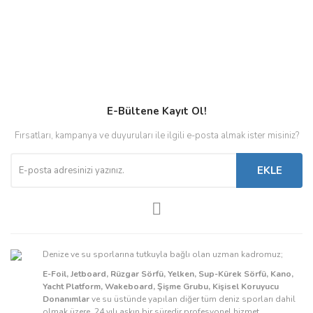
E-Bültene Kayıt Ol!
Fırsatları, kampanya ve duyuruları ile ilgili e-posta almak ister misiniz?
EKLE
Denize ve su sporlarına tutkuyla bağlı olan uzman kadromuz;
E-Foil, Jetboard, Rüzgar Sörfü, Yelken, Sup-Kürek Sörfü, Kano,
Yacht Platform, Wakeboard, Şişme Grubu, Kişisel Koruyucu
Donanımlar
ve su üstünde yapılan diğer tüm deniz sporları dahil
olmak üzere, 24 yılı aşkın bir süredir profesyonel hizmet