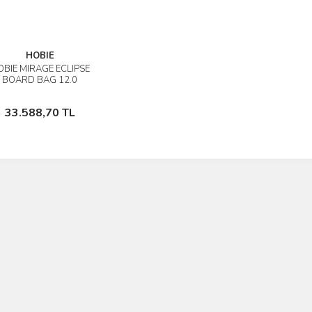
HOBIE
BIE MIRAGE ECLIPSE
İncele
BOARD BAG 12.0
DALLI DENİZ BİSİKLETİ
ÇANTASI
Sepete Ekle
33.588,70 TL