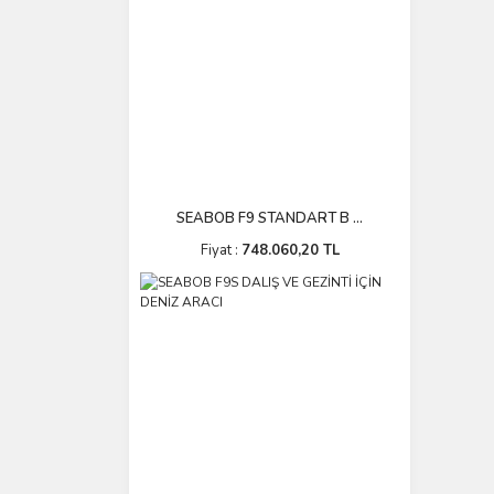
SEABOB F9 STANDART B ...
Fiyat :
748.060,20 TL