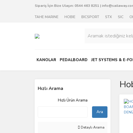
Sipariş İçin Bize Ulaşın:
0544 463 8251
|
info@sailaway.com
TAHE MARINE
HOBIE
BICSPORT
STX
SIC
O
KANOLAR
PEDALBOARD
JET SYSTEMS & E-FO
Hob
Hızlı Arama
Hızlı Ürün Arama
Ara
Detaylı Arama