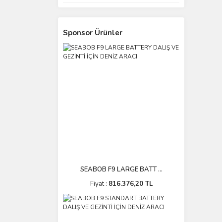
Sponsor Ürünler
SEABOB F9 LARGE BATT ...
Fiyat :
816.376,20 TL