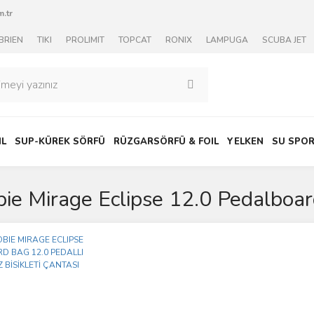
.tr
BRIEN
TIKI
PROLIMIT
TOPCAT
RONIX
LAMPUGA
SCUBA JET
IL
SUP-KÜREK SÖRFÜ
RÜZGARSÖRFÜ & FOIL
YELKEN
SU SPOR
ie Mirage Eclipse 12.0 Pedalboa