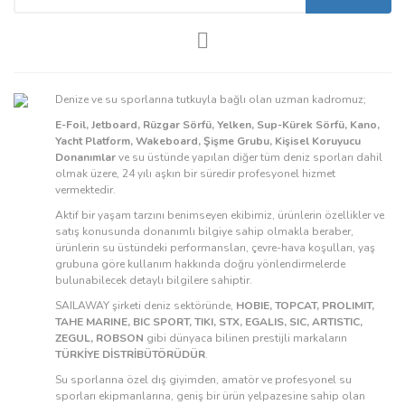
Denize ve su sporlarına tutkuyla bağlı olan uzman kadromuz;
E-Foil, Jetboard, Rüzgar Sörfü, Yelken, Sup-Kürek Sörfü, Kano,
Yacht Platform, Wakeboard, Şişme Grubu, Kişisel Koruyucu
Donanımlar
ve su üstünde yapılan diğer tüm deniz sporları dahil
olmak üzere, 24 yılı aşkın bir süredir profesyonel hizmet
vermektedir.
Aktif bir yaşam tarzını benimseyen ekibimiz, ürünlerin özellikler ve
satış konusunda donanımlı bilgiye sahip olmakla beraber,
ürünlerin su üstündeki performansları, çevre-hava koşulları, yaş
grubuna göre kullanım hakkında doğru yönlendirmelerde
bulunabilecek detaylı bilgilere sahiptir.
SAILAWAY şirketi deniz sektöründe,
HOBIE, TOPCAT, PROLIMIT,
TAHE MARINE, BIC SPORT, TIKI, STX, EGALIS, SIC, ARTISTIC,
ZEGUL, ROBSON
gibi dünyaca bilinen prestijli markaların
TÜRKİYE DİSTRİBÜTÖRÜDÜR
.
Su sporlarına özel dış giyimden, amatör ve profesyonel su
sporları ekipmanlarına, geniş bir ürün yelpazesine sahip olan