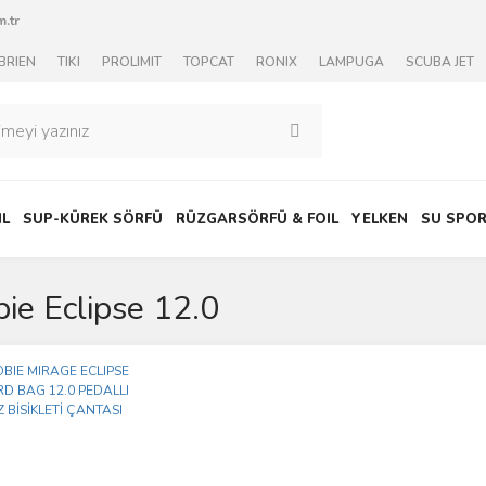
.tr
BRIEN
TIKI
PROLIMIT
TOPCAT
RONIX
LAMPUGA
SCUBA JET
IL
SUP-KÜREK SÖRFÜ
RÜZGARSÖRFÜ & FOIL
YELKEN
SU SPOR
ie Eclipse 12.0