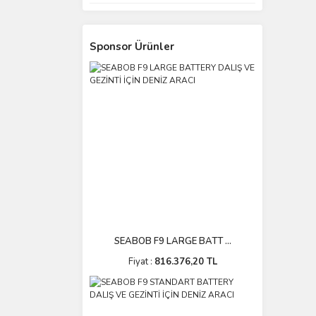
Sponsor Ürünler
SEABOB F9 LARGE BATT ...
Fiyat :
816.376,20 TL