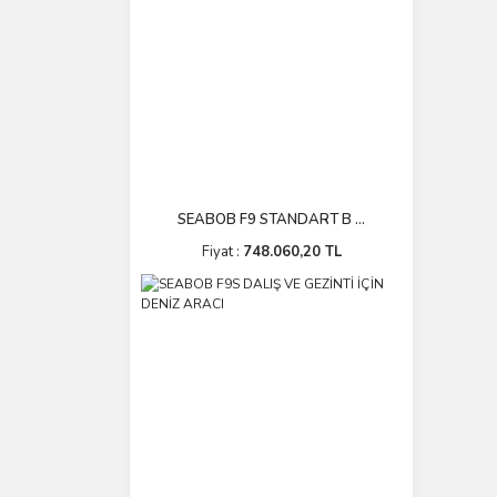
SEABOB F9 STANDART B ...
Fiyat :
748.060,20 TL