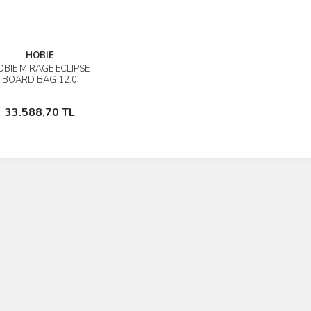
HOBIE
BIE MIRAGE ECLIPSE
İncele
BOARD BAG 12.0
DALLI DENİZ BİSİKLETİ
ÇANTASI
Sepete Ekle
33.588,70 TL