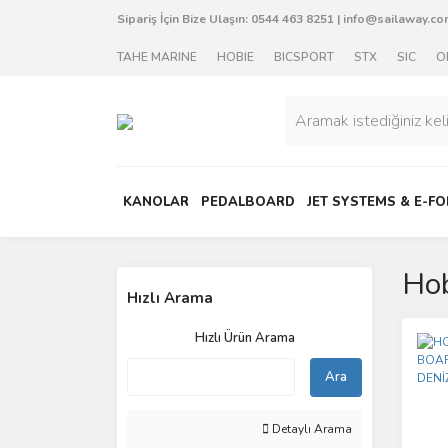
Sipariş İçin Bize Ulaşın:
0544 463 8251
|
info@sailaway.com
TAHE MARINE
HOBIE
BICSPORT
STX
SIC
O
KANOLAR
PEDALBOARD
JET SYSTEMS & E-FO
Hob
Hızlı Arama
Hızlı Ürün Arama
Ara
Detaylı Arama