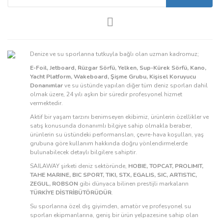
Denize ve su sporlarına tutkuyla bağlı olan uzman kadromuz;
E-Foil, Jetboard, Rüzgar Sörfü, Yelken, Sup-Kürek Sörfü, Kano,
Yacht Platform, Wakeboard, Şişme Grubu, Kişisel Koruyucu
Donanımlar
ve su üstünde yapılan diğer tüm deniz sporları dahil
olmak üzere, 24 yılı aşkın bir süredir profesyonel hizmet
vermektedir.
Aktif bir yaşam tarzını benimseyen ekibimiz, ürünlerin özellikler ve
satış konusunda donanımlı bilgiye sahip olmakla beraber,
ürünlerin su üstündeki performansları, çevre-hava koşulları, yaş
grubuna göre kullanım hakkında doğru yönlendirmelerde
bulunabilecek detaylı bilgilere sahiptir.
SAILAWAY şirketi deniz sektöründe,
HOBIE, TOPCAT, PROLIMIT,
TAHE MARINE, BIC SPORT, TIKI, STX, EGALIS, SIC, ARTISTIC,
ZEGUL, ROBSON
gibi dünyaca bilinen prestijli markaların
TÜRKİYE DİSTRİBÜTÖRÜDÜR
.
Su sporlarına özel dış giyimden, amatör ve profesyonel su
sporları ekipmanlarına, geniş bir ürün yelpazesine sahip olan