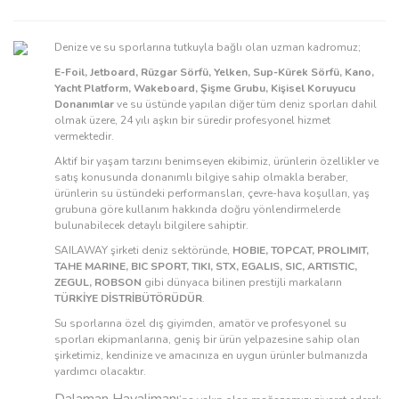
Denize ve su sporlarına tutkuyla bağlı olan uzman kadromuz;
E-Foil, Jetboard, Rüzgar Sörfü, Yelken, Sup-Kürek Sörfü, Kano,
Yacht Platform, Wakeboard, Şişme Grubu, Kişisel Koruyucu
Donanımlar
ve su üstünde yapılan diğer tüm deniz sporları dahil
olmak üzere, 24 yılı aşkın bir süredir profesyonel hizmet
vermektedir.
Aktif bir yaşam tarzını benimseyen ekibimiz, ürünlerin özellikler ve
satış konusunda donanımlı bilgiye sahip olmakla beraber,
ürünlerin su üstündeki performansları, çevre-hava koşulları, yaş
grubuna göre kullanım hakkında doğru yönlendirmelerde
bulunabilecek detaylı bilgilere sahiptir.
SAILAWAY şirketi deniz sektöründe,
HOBIE, TOPCAT, PROLIMIT,
TAHE MARINE, BIC SPORT, TIKI, STX, EGALIS, SIC, ARTISTIC,
ZEGUL, ROBSON
gibi dünyaca bilinen prestijli markaların
TÜRKİYE DİSTRİBÜTÖRÜDÜR
.
Su sporlarına özel dış giyimden, amatör ve profesyonel su
sporları ekipmanlarına, geniş bir ürün yelpazesine sahip olan
şirketimiz, kendinize ve amacınıza en uygun ürünler bulmanızda
yardımcı olacaktır.