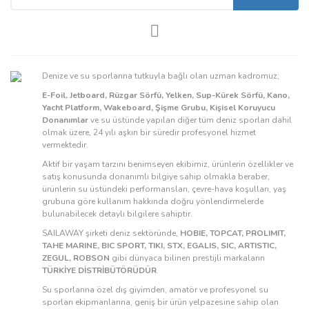
Denize ve su sporlarına tutkuyla bağlı olan uzman kadromuz;
E-Foil, Jetboard, Rüzgar Sörfü, Yelken, Sup-Kürek Sörfü, Kano,
Yacht Platform, Wakeboard, Şişme Grubu, Kişisel Koruyucu
Donanımlar
ve su üstünde yapılan diğer tüm deniz sporları dahil
olmak üzere, 24 yılı aşkın bir süredir profesyonel hizmet
vermektedir.
Aktif bir yaşam tarzını benimseyen ekibimiz, ürünlerin özellikler ve
satış konusunda donanımlı bilgiye sahip olmakla beraber,
ürünlerin su üstündeki performansları, çevre-hava koşulları, yaş
grubuna göre kullanım hakkında doğru yönlendirmelerde
bulunabilecek detaylı bilgilere sahiptir.
SAILAWAY şirketi deniz sektöründe,
HOBIE, TOPCAT, PROLIMIT,
TAHE MARINE, BIC SPORT, TIKI, STX, EGALIS, SIC, ARTISTIC,
ZEGUL, ROBSON
gibi dünyaca bilinen prestijli markaların
TÜRKİYE DİSTRİBÜTÖRÜDÜR
.
Su sporlarına özel dış giyimden, amatör ve profesyonel su
sporları ekipmanlarına, geniş bir ürün yelpazesine sahip olan