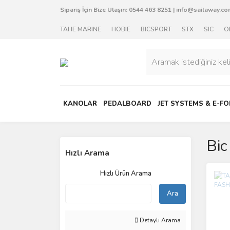
Sipariş İçin Bize Ulaşın:
0544 463 8251
|
info@sailaway.com
TAHE MARINE
HOBIE
BICSPORT
STX
SIC
O
KANOLAR
PEDALBOARD
JET SYSTEMS & E-FO
Bic
Hızlı Arama
Hızlı Ürün Arama
Ara
Detaylı Arama