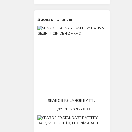
Sponsor Ürünler
SEABOB F9 LARGE BATT ...
Fiyat :
816.376,20 TL