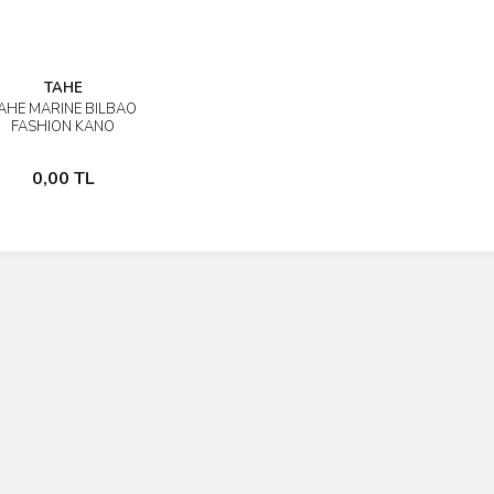
TAHE
AHE MARINE BILBAO
İncele
FASHION KANO
Stokta Yok
0,00 TL