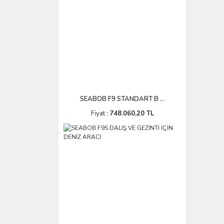
SEABOB F9 STANDART B ...
Fiyat :
748.060,20 TL