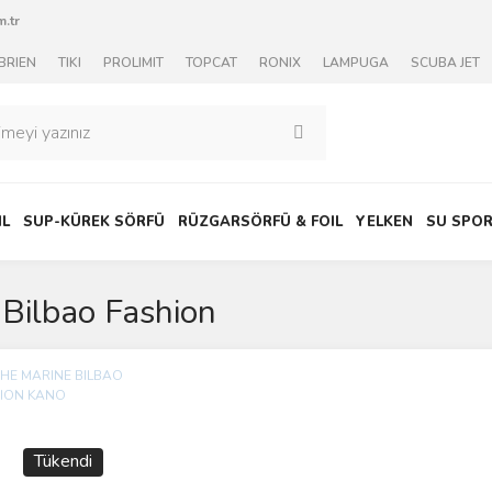
.tr
BRIEN
TIKI
PROLIMIT
TOPCAT
RONIX
LAMPUGA
SCUBA JET
IL
SUP-KÜREK SÖRFÜ
RÜZGARSÖRFÜ & FOIL
YELKEN
SU SPOR
 Bilbao Fashion
Tükendi