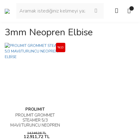
3mm Neopren Elbise
%10
PROLIMIT
PROLIMIT GROMMET
STEAMER 5/3
MAVİ/TURUNCU NEOPREN
ELBİSE
14.346,36 TL
12.911,72 TL