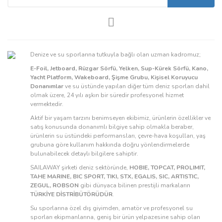
Denize ve su sporlarına tutkuyla bağlı olan uzman kadromuz;
E-Foil, Jetboard, Rüzgar Sörfü, Yelken, Sup-Kürek Sörfü, Kano,
Yacht Platform, Wakeboard, Şişme Grubu, Kişisel Koruyucu
Donanımlar
ve su üstünde yapılan diğer tüm deniz sporları dahil
olmak üzere, 24 yılı aşkın bir süredir profesyonel hizmet
vermektedir.
Aktif bir yaşam tarzını benimseyen ekibimiz, ürünlerin özellikler ve
satış konusunda donanımlı bilgiye sahip olmakla beraber,
ürünlerin su üstündeki performansları, çevre-hava koşulları, yaş
grubuna göre kullanım hakkında doğru yönlendirmelerde
bulunabilecek detaylı bilgilere sahiptir.
SAILAWAY şirketi deniz sektöründe,
HOBIE, TOPCAT, PROLIMIT,
TAHE MARINE, BIC SPORT, TIKI, STX, EGALIS, SIC, ARTISTIC,
ZEGUL, ROBSON
gibi dünyaca bilinen prestijli markaların
TÜRKİYE DİSTRİBÜTÖRÜDÜR
.
Su sporlarına özel dış giyimden, amatör ve profesyonel su
sporları ekipmanlarına, geniş bir ürün yelpazesine sahip olan