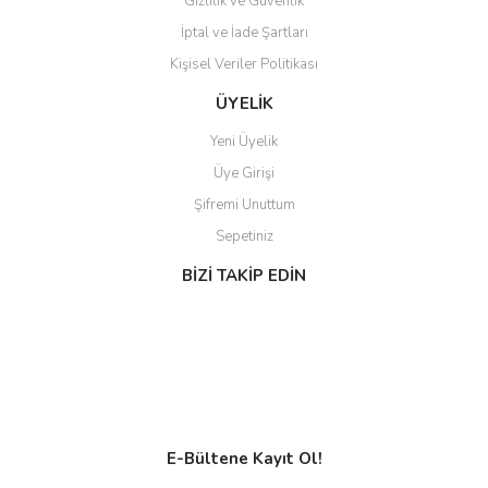
Gizlilik ve Güvenlik
İptal ve İade Şartları
Kişisel Veriler Politikası
ÜYELİK
Yeni Üyelik
Üye Girişi
Şifremi Unuttum
Sepetiniz
BİZİ TAKİP EDİN
E-Bültene Kayıt Ol!