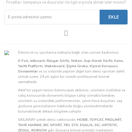
Fırsatları, kampanya ve duyuruları ile ilgili e-posta almak ister misiniz?
EKLE
Denize ve su sporlarına tutkuyla bağlı olan uzman kadromuz;
E-Foil, Jetboard, Rüzgar Sörfü, Yelken, Sup-Kürek Sörfü, Kano,
Yacht Platform, Wakeboard, Şişme Grubu, Kişisel Koruyucu
Donanımlar
ve su üstünde yapılan diğer tüm deniz sporları dahil
olmak üzere, 24 yılı aşkın bir süredir profesyonel hizmet
vermektedir.
Aktif bir yaşam tarzını benimseyen ekibimiz, ürünlerin özellikler ve
satış konusunda donanımlı bilgiye sahip olmakla beraber,
ürünlerin su üstündeki performansları, çevre-hava koşulları, yaş
grubuna göre kullanım hakkında doğru yönlendirmelerde
bulunabilecek detaylı bilgilere sahiptir.
SAILAWAY şirketi deniz sektöründe,
HOBIE, TOPCAT, PROLIMIT,
TAHE MARINE, BIC SPORT, TIKI, STX, EGALIS, SIC, ARTISTIC,
ZEGUL, ROBSON
gibi dünyaca bilinen prestijli markaların