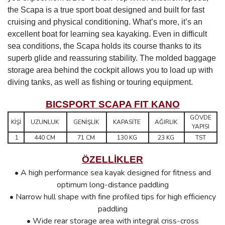
the Scapa is a true sport boat designed and built for fast
cruising and physical conditioning. What’s more, it’s an
excellent boat for learning sea kayaking. Even in difficult
sea conditions, the Scapa holds its course thanks to its
superb glide and reassuring stability. The molded baggage
storage area behind the cockpit allows you to load up with
diving tanks, as well as fishing or touring equipment.
BICSPORT SCAPA FIT KANO
GÖVDE
KİŞİ
UZUNLUK
GENİŞLİK
KAPASİTE
AĞIRLIK
YAPISI
1
440 CM
71 CM
130 KG
23 KG
TST
ÖZELLİKLER
• A high performance sea kayak designed for fitness and
optimum long-distance paddling
•
Narrow hull shape with fine profiled tips for high efficiency
paddling
•
Wide rear storage area with integral criss-cross