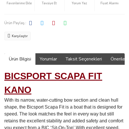
Tavsiye Et
Yorum Yaz
Fiyat Alarmı
Ürün Paylaş :
Karşılaştır
Ürün Bilgisi
Yorumlar
Taksit Seçenekleri
Önerilerin
BICSPORT SCAPA FIT
KANO
With its narrow, water-cutting bow section and clean hull
shape, the Bicsport Scapa Fit is a boat that is designed for
speed.
The look matches the feel in every way but still
retains the excellent stability and added safety and comfort
you expect from a BIC ‘Sit-On-Top’.With excellent speed,