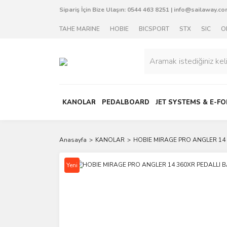
Sipariş İçin Bize Ulaşın:
0544 463 8251
|
info@sailaway.com
TAHE MARINE
HOBIE
BICSPORT
STX
SIC
O
KANOLAR
PEDALBOARD
JET SYSTEMS & E-FO
Anasayfa
KANOLAR
HOBIE MIRAGE PRO ANGLER 14 3
Yeni