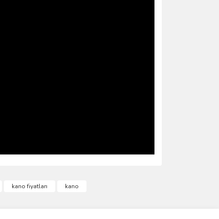
ımıza iletebilirsiniz.
kano fiyatları
kano