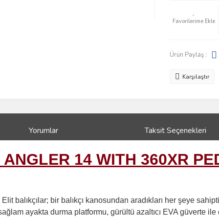
Ürün Paylaş :
Karşılaştır
Yorumlar
Taksit Seçenekleri
 ANGLER 14 WITH 360XR PED
lit balıkçılar; bir balıkçı kanosundan aradıkları her şeye sahipt
e sağlam ayakta durma platformu, gürültü azaltıcı EVA güverte ile 