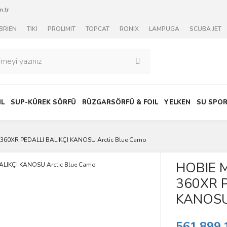
.tr
BRIEN
TIKI
PROLIMIT
TOPCAT
RONIX
LAMPUGA
SCUBA JET
IL
SUP-KÜREK SÖRFÜ
RÜZGARSÖRFÜ & FOIL
YELKEN
SU SPOR
60XR PEDALLI BALIKÇI KANOSU Arctic Blue Camo
HOBIE 
360XR P
KANOSU 
561.899,