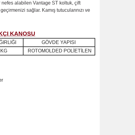
r nefes alabilen Vantage ST koltuk, çift
 geçirmenizi sağlar. Kamış tutucularınızı ve
IKÇI KANOSU
ĞIRLIĞI
GÖVDE YAPISI
 KG
ROTOMOLDED POLİETİLEN
er