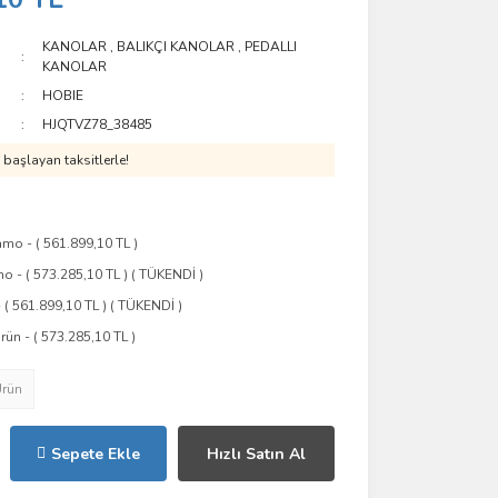
KANOLAR
,
BALIKÇI KANOLAR
,
PEDALLI
KANOLAR
HOBIE
HJQTVZ78_38485
başlayan taksitlerle!
amo - ( 561.899,10 TL )
 - ( 573.285,10 TL ) ( TÜKENDİ )
( 561.899,10 TL ) ( TÜKENDİ )
rün - ( 573.285,10 TL )
Ürün
Sepete Ekle
Hızlı Satın Al