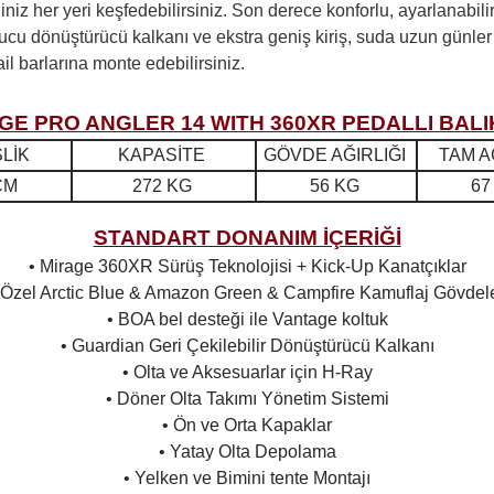
niz her yeri keşfedebilirsiniz. Son derece konforlu, ayarlanabili
ulucu dönüştürücü kalkanı ve ekstra geniş kiriş, suda uzun günler
il barlarına monte edebilirsiniz.
GE PRO ANGLER 14 WITH 360XR PEDALLI BAL
LİK
KAPASİTE
GÖVDE AĞIRLIĞI
TAM A
CM
272 KG
56 KG
67
STANDART DONANIM İÇERİĞİ
• Mirage 360XR Sürüş Teknolojisi + Kick-Up Kanatçıklar
 Özel Arctic Blue & Amazon Green & Campfire Kamuflaj Gövdel
• BOA bel desteği ile Vantage koltuk
• Guardian Geri Çekilebilir Dönüştürücü Kalkanı
• Olta ve Aksesuarlar için H-Ray
• Döner Olta Takımı Yönetim Sistemi
• Ön ve Orta Kapaklar
• Yatay Olta Depolama
• Yelken ve Bimini tente Montajı