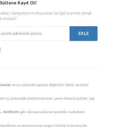
Bültene Kayıt Ol!
satları, kampanya ve duyuruları ile ilgili e-posta almak
er misiniz?
EKLE
anımlar
ve su üstünde yapılan diğer tüm deniz sporları
rin su üstündeki performansları, çevre-hava koşulları, yaş
GUL, ROBSON
gibi dünyaca bilinen prestijli markaların
z, kendinize ve amacınıza en uygun ürünler bulmanızda