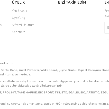
Yorum Yaz
ÜYELİK
BİZİ TAKİP EDİN
E-
Yeni Üyelik
Fır
ist
Üye Girişi
si
Şifremi Unuttum
Sepetiniz
Gönder
n kadromuz;
k Sörfü, Kano, Yacht Platform, Wakeboard, Şişme Grubu, Kişisel Koruyucu Don
onel hizmet vermektedir.
rin özellikler ve satış konusunda donanımlı bilgiye sahip olmakla beraber, ürünle
erde bulunabilecek detaylı bilgilere sahiptir.
, PROLIMIT, TAHE MARINE, BIC SPORT, TIKI, STX, EGALIS, SIC, ARTISTIC, ZE
onel su sporları ekipmanlarına, geniş bir ürün yelpazesine sahip olan şirketimi