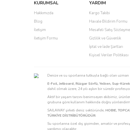
KURUMSAL
YARDIM
Ürün açıklamasında eksik bilgiler bulunuyor.
Ürün bilgilerinde hatalar bulunuyor.
Hakkımızda
Kargo Takibi
Ürün fiyatı diğer sitelerden daha pahalı.
Blog
Havale Bildirim Formu
Bu ürüne benzer farklı alternatifler olmalı.
İletişim
Mesafeli Satış Sözleşme
İletişim Formu
Gizlilik ve Güvenlik
İptal ve İade Şartları
Kişisel Veriler Politikası
Denize ve su sporlarına tutkuyla bağlı olan uzma
E-Foil, Jetboard, Rüzgar Sörfü, Yelken, Sup-Küre
dahil olmak üzere, 24 yılı aşkın bir süredir profesy
Aktif bir yaşam tarzını benimseyen ekibimiz, ürünle
grubuna göre kullanım hakkında doğru yönlendirmel
SAILAWAY şirketi deniz sektöründe,
HOBIE, TOPCAT
TÜRKİYE DİSTRİBÜTÖRÜDÜR
.
Su sporlarına özel dış giyimden, amatör ve profesy
yardımcı olacaktır.