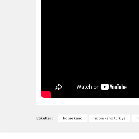
Bu ürünün fiyat bilgisi, resim, ürün açıklamalarında 
Görüş ve önerileriniz için teşekkür ederiz.
Etiketler :
hobie kano
hobie kano türkiye
h
Ürün resmi kalitesiz, bozuk veya görüntülenemiyo