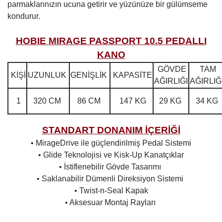
parmaklarınızın ucuna getirir ve yüzünüze bir gülümseme
kondurur.
HOBIE MIRAGE PASSPORT 10.5 PEDALLI
KANO
GÖVDE
TAM
KİŞİ
UZUNLUK
GENİŞLİK
KAPASİTE
AĞIRLIĞI
AĞIRLIĞ
1
320 CM
86 CM
147 KG
29 KG
34 KG
STANDART DONANIM İÇERİĞİ
• MirageDrive ile güçlendirilmiş Pedal Sistemi
• Glide Teknolojisi ve Kisk-Up Kanatçıklar
• İstiflenebilir Gövde Tasarımı
• Saklanabilir Dümenli Direksiyon Sistemi
• Twist-n-Seal Kapak
• Aksesuar Montaj Rayları