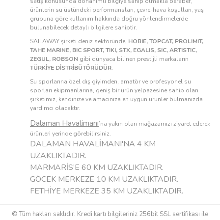
satış konusunda donanımlı bilgiye sahip olmakla beraber,
ürünlerin su üstündeki performansları, çevre-hava koşulları, yaş
grubuna göre kullanım hakkında doğru yönlendirmelerde
bulunabilecek detaylı bilgilere sahiptir.
SAILAWAY şirketi deniz sektöründe,
HOBIE, TOPCAT, PROLIMIT,
TAHE MARINE, BIC SPORT, TIKI, STX, EGALIS, SIC, ARTISTIC,
ZEGUL, ROBSON
gibi dünyaca bilinen prestijli markaların
TÜRKİYE DİSTRİBÜTÖRÜDÜR
.
Su sporlarına özel dış giyimden, amatör ve profesyonel su
sporları ekipmanlarına, geniş bir ürün yelpazesine sahip olan
şirketimiz, kendinize ve amacınıza en uygun ürünler bulmanızda
yardımcı olacaktır.
Dalaman Havalimanı
’na yakın olan mağazamızı ziyaret ederek
ürünleri yerinde görebilirsiniz.
DALAMAN HAVALİMANI'NA 4 KM
UZAKLIKTADIR.
MARMARİS’E 60 KM UZAKLIKTADIR.
GÖCEK MERKEZE 10 KM UZAKLIKTADIR.
FETHİYE MERKEZE 35 KM UZAKLIKTADIR.
© Tüm hakları saklıdır. Kredi kartı bilgileriniz 256bit SSL sertifikası ile