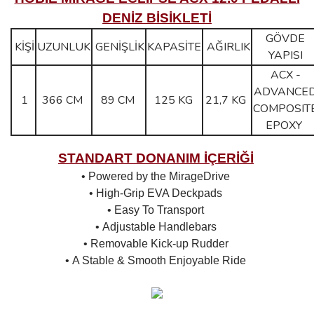
DENİZ BİSİKLETİ
GÖVDE
KİŞİ
UZUNLUK
GENİŞLİK
KAPASİTE
AĞIRLIK
YAPISI
ACX -
ADVANCE
1
366 CM
89 CM
125 KG
21,7 KG
COMPOSIT
EPOXY
STANDART DONANIM İÇERİĞİ
• Powered by the MirageDrive
•
High-Grip EVA Deckpads
•
Easy To Transport
•
Adjustable Handlebars
•
Removable Kick-up Rudder
•
A Stable & Smooth Enjoyable Ride