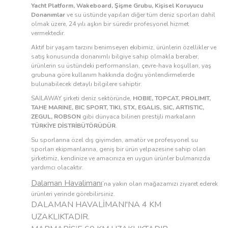
Yacht Platform, Wakeboard, Şişme Grubu, Kişisel Koruyucu
Donanımlar
ve su üstünde yapılan diğer tüm deniz sporları dahil
olmak üzere, 24 yılı aşkın bir süredir profesyonel hizmet
vermektedir.
Aktif bir yaşam tarzını benimseyen ekibimiz, ürünlerin özellikler ve
satış konusunda donanımlı bilgiye sahip olmakla beraber,
ürünlerin su üstündeki performansları, çevre-hava koşulları, yaş
grubuna göre kullanım hakkında doğru yönlendirmelerde
bulunabilecek detaylı bilgilere sahiptir.
SAILAWAY şirketi deniz sektöründe,
HOBIE, TOPCAT, PROLIMIT,
TAHE MARINE, BIC SPORT, TIKI, STX, EGALIS, SIC, ARTISTIC,
ZEGUL, ROBSON
gibi dünyaca bilinen prestijli markaların
TÜRKİYE DİSTRİBÜTÖRÜDÜR
.
Su sporlarına özel dış giyimden, amatör ve profesyonel su
sporları ekipmanlarına, geniş bir ürün yelpazesine sahip olan
şirketimiz, kendinize ve amacınıza en uygun ürünler bulmanızda
yardımcı olacaktır.
Dalaman Havalimanı
’na yakın olan mağazamızı ziyaret ederek
ürünleri yerinde görebilirsiniz.
DALAMAN HAVALİMANI'NA 4 KM
UZAKLIKTADIR.