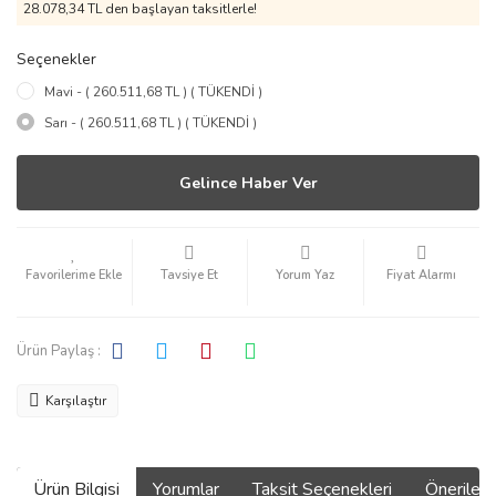
28.078,34 TL den başlayan taksitlerle!
Seçenekler
Mavi - ( 260.511,68 TL ) ( TÜKENDİ )
Sarı - ( 260.511,68 TL ) ( TÜKENDİ )
Gelince Haber Ver
Tavsiye Et
Yorum Yaz
Fiyat Alarmı
Ürün Paylaş :
Karşılaştır
Ürün Bilgisi
Yorumlar
Taksit Seçenekleri
Önerilerin