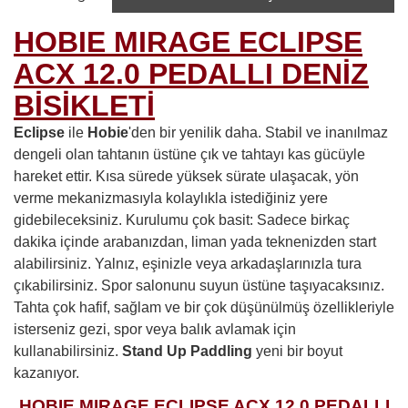
HOBIE MIRAGE ECLIPSE
ACX 12.0 PEDALLI DENİZ
BİSİKLETİ
Eclipse
ile
Hobie
'den bir yenilik daha. Stabil ve inanılmaz
dengeli olan tahtanın üstüne çık ve tahtayı kas gücüyle
hareket ettir. Kısa sürede yüksek sürate ulaşacak, yön
verme mekanizmasıyla kolaylıkla istediğiniz yere
gidebileceksiniz. Kurulumu çok basit: Sadece birkaç
dakika içinde arabanızdan, liman yada teknenizden start
alabilirsiniz. Yalnız, eşinizle veya arkadaşlarınızla tura
çıkabilirsiniz. Spor salonunu suyun üstüne taşıyacaksınız.
Tahta çok hafif, sağlam ve bir çok düşünülmüş özellikleriyle
isterseniz gezi, spor veya balık avlamak için
kullanabilirsiniz.
Stand Up Paddling
yeni bir boyut
kazanıyor.
HOBIE MIRAGE ECLIPSE ACX 12.0 PEDALLI