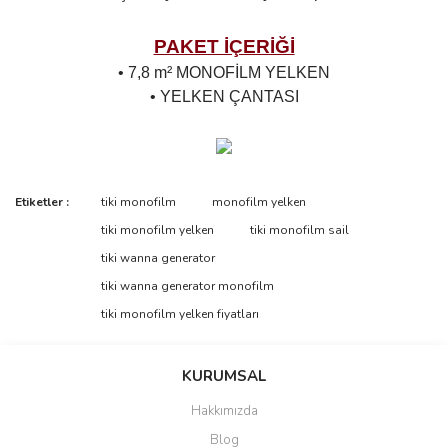
PAKET İÇERİĞİ
• 7,8 m² MONOFİLM YELKEN
• YELKEN ÇANTASI
Bu ürünün fiyat bilgisi, resim, ürün açıklamalarında ve diğer
Etiketler :
tiki monofilm
monofilm yelken
konularda yetersiz gördüğünüz noktaları öneri formunu kullanarak
Bu ürüne ilk yorumu siz yapın!
tiki monofilm yelken
tiki monofilm sail
tarafımıza iletebilirsiniz.
Görüş ve önerileriniz için teşekkür ederiz.
tiki wanna generator
tiki wanna generator monofilm
Yorum Yaz
Ürün resmi kalitesiz, bozuk veya görüntülenemiyor.
tiki monofilm yelken fiyatları
Ürün açıklamasında eksik bilgiler bulunuyor.
Ürün bilgilerinde hatalar bulunuyor.
KURUMSAL
Ürün fiyatı diğer sitelerden daha pahalı.
Hakkımızda
Bu ürüne benzer farklı alternatifler olmalı.
Blog