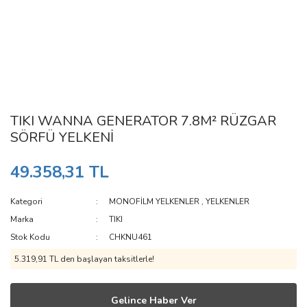
TIKI WANNA GENERATOR 7.8M² RÜZGAR
SÖRFÜ YELKENİ
49.358,31 TL
Kategori
MONOFİLM YELKENLER
,
YELKENLER
Marka
TIKI
Stok Kodu
CHKNU461
5.319,91 TL den başlayan taksitlerle!
Gelince Haber Ver