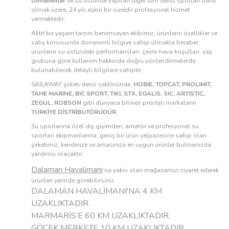
Donanımlar
ve su üstünde yapılan diğer tüm deniz sporları dahil
olmak üzere, 24 yılı aşkın bir süredir profesyonel hizmet
vermektedir.
Aktif bir yaşam tarzını benimseyen ekibimiz, ürünlerin özellikler ve
satış konusunda donanımlı bilgiye sahip olmakla beraber,
ürünlerin su üstündeki performansları, çevre-hava koşulları, yaş
grubuna göre kullanım hakkında doğru yönlendirmelerde
bulunabilecek detaylı bilgilere sahiptir.
SAILAWAY şirketi deniz sektöründe,
HOBIE, TOPCAT, PROLIMIT,
TAHE MARINE, BIC SPORT, TIKI, STX, EGALIS, SIC, ARTISTIC,
ZEGUL, ROBSON
gibi dünyaca bilinen prestijli markaların
TÜRKİYE DİSTRİBÜTÖRÜDÜR
.
Su sporlarına özel dış giyimden, amatör ve profesyonel su
sporları ekipmanlarına, geniş bir ürün yelpazesine sahip olan
şirketimiz, kendinize ve amacınıza en uygun ürünler bulmanızda
yardımcı olacaktır.
Dalaman Havalimanı
’na yakın olan mağazamızı ziyaret ederek
ürünleri yerinde görebilirsiniz.
DALAMAN HAVALİMANI'NA 4 KM
UZAKLIKTADIR.
MARMARİS’E 60 KM UZAKLIKTADIR.
GÖCEK MERKEZE 10 KM UZAKLIKTADIR.