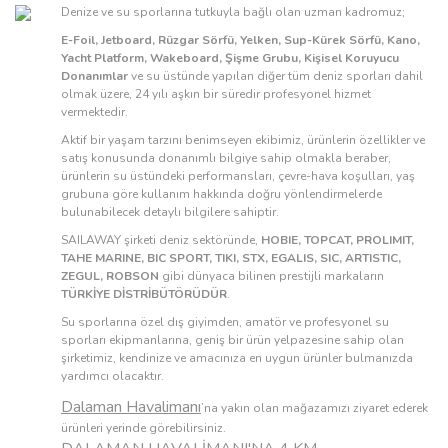
Denize ve su sporlarına tutkuyla bağlı olan uzman kadromuz;
E-Foil, Jetboard, Rüzgar Sörfü, Yelken, Sup-Kürek Sörfü, Kano,
Yacht Platform, Wakeboard, Şişme Grubu, Kişisel Koruyucu
Donanımlar
ve su üstünde yapılan diğer tüm deniz sporları dahil
olmak üzere, 24 yılı aşkın bir süredir profesyonel hizmet
vermektedir.
Aktif bir yaşam tarzını benimseyen ekibimiz, ürünlerin özellikler ve
satış konusunda donanımlı bilgiye sahip olmakla beraber,
ürünlerin su üstündeki performansları, çevre-hava koşulları, yaş
grubuna göre kullanım hakkında doğru yönlendirmelerde
bulunabilecek detaylı bilgilere sahiptir.
SAILAWAY şirketi deniz sektöründe,
HOBIE, TOPCAT, PROLIMIT,
TAHE MARINE, BIC SPORT, TIKI, STX, EGALIS, SIC, ARTISTIC,
ZEGUL, ROBSON
gibi dünyaca bilinen prestijli markaların
TÜRKİYE DİSTRİBÜTÖRÜDÜR
.
Su sporlarına özel dış giyimden, amatör ve profesyonel su
sporları ekipmanlarına, geniş bir ürün yelpazesine sahip olan
şirketimiz, kendinize ve amacınıza en uygun ürünler bulmanızda
yardımcı olacaktır.
Dalaman Havalimanı
’na yakın olan mağazamızı ziyaret ederek
ürünleri yerinde görebilirsiniz.