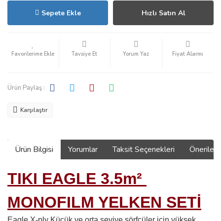
Sepete Ekle
Hızlı Satın Al
Tavsiye Et
Yorum Yaz
Fiyat Alarmı
Ürün Paylaş :
Karşılaştır
Ürün Bilgisi
Yorumlar
Taksit Seçenekleri
Önerilerin
TIKI EAGLE 3.5m²
MONOFILM YELKEN SETİ
Eagle X-ply Küçük ve orta seviye sörfçüler için yüksek