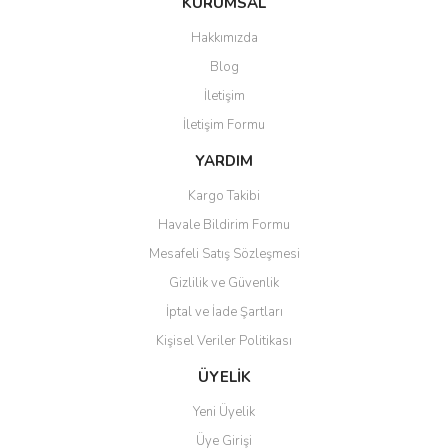
KURUMSAL
Ürün bilgilerinde hatalar bulunuyor.
Hakkımızda
Ürün fiyatı diğer sitelerden daha pahalı.
Blog
Bu ürüne benzer farklı alternatifler olmalı.
İletişim
İletişim Formu
YARDIM
Kargo Takibi
Gönder
Havale Bildirim Formu
Mesafeli Satış Sözleşmesi
Gizlilik ve Güvenlik
İptal ve İade Şartları
Kişisel Veriler Politikası
ÜYELİK
Yeni Üyelik
Üye Girişi