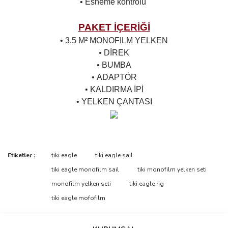
• Esneme kontrolü
PAKET İÇERİĞİ
• 3.5 M² MONOFILM YELKEN
• DİREK
• BUMBA
• ADAPTÖR
• KALDIRMA İPİ
• YELKEN ÇANTASI
Bu ürünün fiyat bilgisi, resim, ürün açıklamalarında ve diğer
Etiketler :
tiki eagle
tiki eagle sail
konularda yetersiz gördüğünüz noktaları öneri formunu kullanarak
Bu ürüne ilk yorumu siz yapın!
tiki eagle monofilm sail
tiki monofilm yelken seti
tarafımıza iletebilirsiniz.
Görüş ve önerileriniz için teşekkür ederiz.
monofilm yelken seti
tiki eagle rig
tiki eagle mofofilm
Yorum Yaz
Ürün resmi kalitesiz, bozuk veya görüntülenemiyor.
Ürün açıklamasında eksik bilgiler bulunuyor.