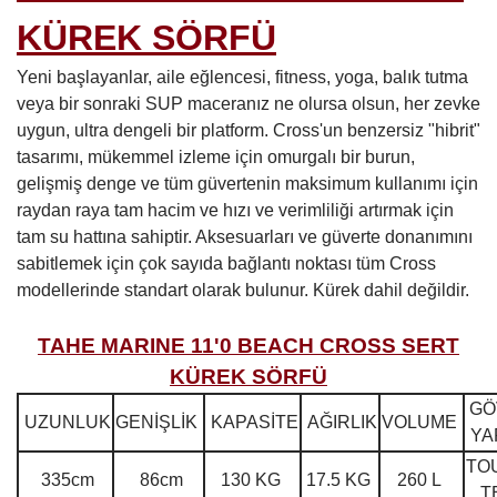
KÜREK SÖRFÜ
Yeni başlayanlar, aile eğlencesi, fitness, yoga, balık tutma
veya bir sonraki SUP maceranız ne olursa olsun, her zevke
uygun, ultra dengeli bir platform. Cross'un benzersiz "hibrit"
tasarımı, mükemmel izleme için omurgalı bir burun,
gelişmiş denge ve tüm güvertenin maksimum kullanımı için
raydan raya tam hacim ve hızı ve verimliliği artırmak için
tam su hattına sahiptir. Aksesuarları ve güverte donanımını
sabitlemek için çok sayıda bağlantı noktası tüm Cross
modellerinde standart olarak bulunur. Kürek dahil değildir.
TAHE MARINE 11'0 BEACH CROSS SERT
KÜREK SÖRFÜ
GÖ
UZUNLUK
GENİŞLİK
KAPASİTE
AĞIRLIK
VOLUME
YA
TO
335cm
86cm
130 KG
17.5 KG
260 L
T