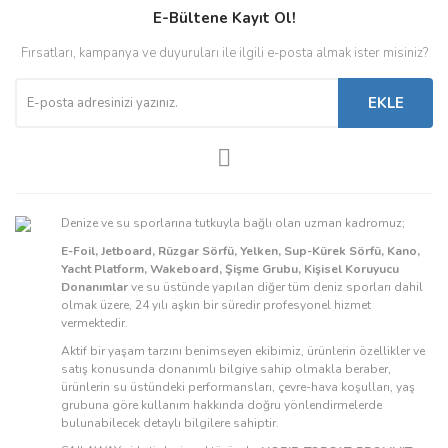
E-Bültene Kayıt Ol!
Fırsatları, kampanya ve duyuruları ile ilgili e-posta almak ister misiniz?
EKLE
Denize ve su sporlarına tutkuyla bağlı olan uzman kadromuz;
E-Foil, Jetboard, Rüzgar Sörfü, Yelken, Sup-Kürek Sörfü, Kano,
Yacht Platform, Wakeboard, Şişme Grubu, Kişisel Koruyucu
Donanımlar
ve su üstünde yapılan diğer tüm deniz sporları dahil
olmak üzere, 24 yılı aşkın bir süredir profesyonel hizmet
vermektedir.
Aktif bir yaşam tarzını benimseyen ekibimiz, ürünlerin özellikler ve
satış konusunda donanımlı bilgiye sahip olmakla beraber,
ürünlerin su üstündeki performansları, çevre-hava koşulları, yaş
grubuna göre kullanım hakkında doğru yönlendirmelerde
bulunabilecek detaylı bilgilere sahiptir.