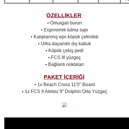
ÖZELLİKLER
• Omurgalı burun
• Ergonomik tutma sapı
• Kalıplanmış eps köpük çekirdek
• Ultra dayanıklı dış kabuk
• Köpük çekiş pedi
• FCS III yüzgeç
• Bağlantı noktaları
PAKET İÇERİĞİ
• 1x Beach Cross 11'0'' Board
• 1x FCS II Aletsiz 9” Dolphin Orta Yüzgeç