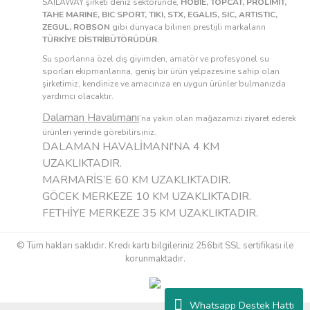
SAILAWAY şirketi deniz sektöründe,
HOBIE, TOPCAT, PROLIMIT,
TAHE MARINE, BIC SPORT, TIKI, STX, EGALIS, SIC, ARTISTIC,
ZEGUL, ROBSON
gibi dünyaca bilinen prestijli markaların
TÜRKİYE DİSTRİBÜTÖRÜDÜR
.
Su sporlarına özel dış giyimden, amatör ve profesyonel su
sporları ekipmanlarına, geniş bir ürün yelpazesine sahip olan
şirketimiz, kendinize ve amacınıza en uygun ürünler bulmanızda
yardımcı olacaktır.
Dalaman Havalimanı
’na yakın olan mağazamızı ziyaret ederek
ürünleri yerinde görebilirsiniz.
DALAMAN HAVALİMANI'NA 4 KM
UZAKLIKTADIR.
MARMARİS’E 60 KM UZAKLIKTADIR.
GÖCEK MERKEZE 10 KM UZAKLIKTADIR.
FETHİYE MERKEZE 35 KM UZAKLIKTADIR.
© Tüm hakları saklıdır. Kredi kartı bilgileriniz 256bit SSL sertifikası ile
korunmaktadır.
Whatsapp Destek Hattı