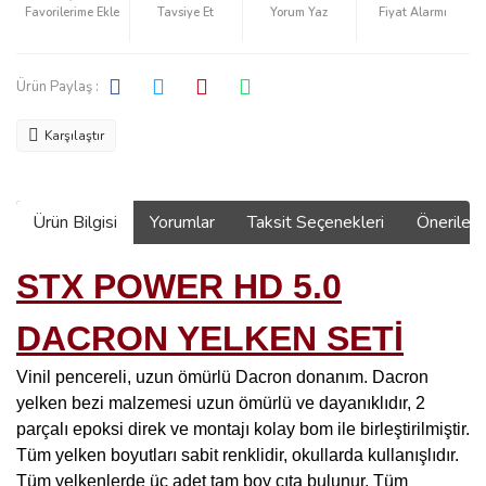
Tavsiye Et
Yorum Yaz
Fiyat Alarmı
Ürün Paylaş :
Karşılaştır
Ürün Bilgisi
Yorumlar
Taksit Seçenekleri
Önerilerin
STX POWER HD 5.0
DACRON YELKEN SETİ
Vinil pencereli, uzun ömürlü Dacron donanım. Dacron
yelken bezi malzemesi uzun ömürlü ve dayanıklıdır, 2
parçalı epoksi direk ve montajı kolay bom ile birleştirilmiştir.
Tüm yelken boyutları sabit renklidir, okullarda kullanışlıdır.
Tüm yelkenlerde üç adet tam boy çıta bulunur. Tüm