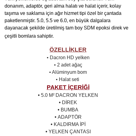
donanım, adaptör, geri alma halatı ve halat içerir, kolay
taşıma ve saklama için ağır hizmet tipi özel bir çantada
paketlenmiştir. 5.0, 5.5 ve 6.0, en büyük dalgalara
dayanacak şekilde üretilmiş tam boy SDM epoksi direk ve
çeşitli bomlara sahiptir.
ÖZELLİKLER
• Dacron HD yelken
• 2 adet ağaç
• Alüminyum bom
• Halat seti
PAKET İÇERİĞİ
•
5.0
M² DACRON YELKEN
•
DİREK
•
BUMBA
•
ADAPTÖR
•
KALDIRMA İPİ
•
YELKEN ÇANTASI