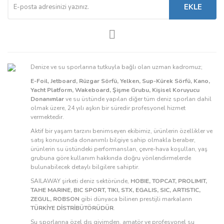
EKLE
Denize ve su sporlarına tutkuyla bağlı olan uzman kadromuz;
E-Foil, Jetboard, Rüzgar Sörfü, Yelken, Sup-Kürek Sörfü, Kano,
Yacht Platform, Wakeboard, Şişme Grubu, Kişisel Koruyucu
Donanımlar
ve su üstünde yapılan diğer tüm deniz sporları dahil
olmak üzere, 24 yılı aşkın bir süredir profesyonel hizmet
vermektedir.
Aktif bir yaşam tarzını benimseyen ekibimiz, ürünlerin özellikler ve
satış konusunda donanımlı bilgiye sahip olmakla beraber,
ürünlerin su üstündeki performansları, çevre-hava koşulları, yaş
grubuna göre kullanım hakkında doğru yönlendirmelerde
bulunabilecek detaylı bilgilere sahiptir.
SAILAWAY şirketi deniz sektöründe,
HOBIE, TOPCAT, PROLIMIT,
TAHE MARINE, BIC SPORT, TIKI, STX, EGALIS, SIC, ARTISTIC,
ZEGUL, ROBSON
gibi dünyaca bilinen prestijli markaların
TÜRKİYE DİSTRİBÜTÖRÜDÜR
.
Su sporlarına özel dış giyimden, amatör ve profesyonel su