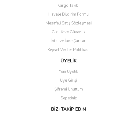
Bu ürüne benzer farklı alternatifler olmalı.
Kargo Takibi
Havale Bildirim Formu
Mesafeli Satış Sözleşmesi
Gizlilik ve Güvenlik
İptal ve İade Şartları
Gönder
Kişisel Veriler Politikası
ÜYELİK
Yeni Üyelik
Üye Girişi
Şifremi Unuttum
Sepetiniz
BİZİ TAKİP EDİN