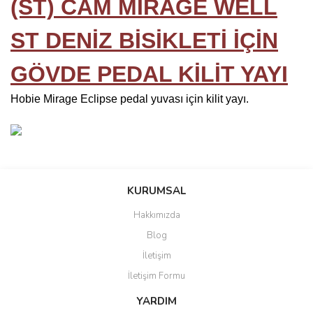
(ST) CAM MIRAGE WELL
ST DENİZ BİSİKLETİ İÇİN
GÖVDE PEDAL KİLİT YAYI
Hobie Mirage Eclipse pedal yuvası için kilit yayı.
Bu ürünün fiyat bilgisi, resim, ürün açıklamalarında ve diğer
konularda yetersiz gördüğünüz noktaları öneri formunu kullanarak
Bu ürüne ilk yorumu siz yapın!
KURUMSAL
tarafımıza iletebilirsiniz.
Görüş ve önerileriniz için teşekkür ederiz.
Hakkımızda
Yorum Yaz
Blog
Ürün resmi kalitesiz, bozuk veya görüntülenemiyor.
İletişim
Ürün açıklamasında eksik bilgiler bulunuyor.
İletişim Formu
Ürün bilgilerinde hatalar bulunuyor.
Ürün fiyatı diğer sitelerden daha pahalı.
YARDIM