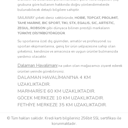
grubuna göre kullanım hakkında doğru yönlendirmelerde
bulunabilecek detaylı bilgilere sahiptir.
SAILAWAY şirketi deniz sektöründe,
HOBIE, TOPCAT, PROLIMIT,
TAHE MARINE, BIC SPORT, TIKI, STX, EGALIS, SIC, ARTISTIC,
ZEGUL, ROBSON
gibi dünyaca bilinen prestijli markaların
TÜRKİYE DİSTRİBÜTÖRÜDÜR
.
Su sporlarına özel dış giyimden, amatör ve profesyonel su
sporları ekipmanlarına, geniş bir ürün yelpazesine sahip olan
şirketimiz, kendinize ve amacınıza en uygun ürünler bulmanızda
yardımcı olacaktır.
Dalaman Havalimanı
’na yakın olan mağazamızı ziyaret ederek
ürünleri yerinde görebilirsiniz.
DALAMAN HAVALİMANI'NA 4 KM
UZAKLIKTADIR.
MARMARİS’E 60 KM UZAKLIKTADIR.
GÖCEK MERKEZE 10 KM UZAKLIKTADIR.
FETHİYE MERKEZE 35 KM UZAKLIKTADIR.
© Tüm hakları saklıdır. Kredi kartı bilgileriniz 256bit SSL sertifikası ile
korunmaktadır.