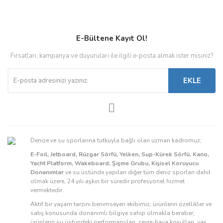
E-Bültene Kayıt Ol!
Fırsatları, kampanya ve duyuruları ile ilgili e-posta almak ister misiniz?
EKLE
Denize ve su sporlarına tutkuyla bağlı olan uzman kadromuz;
E-Foil, Jetboard, Rüzgar Sörfü, Yelken, Sup-Kürek Sörfü, Kano,
Yacht Platform, Wakeboard, Şişme Grubu, Kişisel Koruyucu
Donanımlar
ve su üstünde yapılan diğer tüm deniz sporları dahil
olmak üzere, 24 yılı aşkın bir süredir profesyonel hizmet
vermektedir.
Aktif bir yaşam tarzını benimseyen ekibimiz, ürünlerin özellikler ve
satış konusunda donanımlı bilgiye sahip olmakla beraber,
ürünlerin su üstündeki performansları, çevre-hava koşulları, yaş