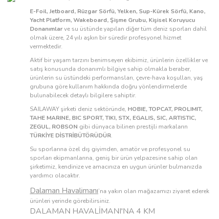
E-Foil, Jetboard, Rüzgar Sörfü, Yelken, Sup-Kürek Sörfü, Kano,
Yacht Platform, Wakeboard, Şişme Grubu, Kişisel Koruyucu
Donanımlar
ve su üstünde yapılan diğer tüm deniz sporları dahil
olmak üzere, 24 yılı aşkın bir süredir profesyonel hizmet
vermektedir.
Aktif bir yaşam tarzını benimseyen ekibimiz, ürünlerin özellikler ve
satış konusunda donanımlı bilgiye sahip olmakla beraber,
ürünlerin su üstündeki performansları, çevre-hava koşulları, yaş
grubuna göre kullanım hakkında doğru yönlendirmelerde
bulunabilecek detaylı bilgilere sahiptir.
SAILAWAY şirketi deniz sektöründe,
HOBIE, TOPCAT, PROLIMIT,
TAHE MARINE, BIC SPORT, TIKI, STX, EGALIS, SIC, ARTISTIC,
ZEGUL, ROBSON
gibi dünyaca bilinen prestijli markaların
TÜRKİYE DİSTRİBÜTÖRÜDÜR
.
Su sporlarına özel dış giyimden, amatör ve profesyonel su
sporları ekipmanlarına, geniş bir ürün yelpazesine sahip olan
şirketimiz, kendinize ve amacınıza en uygun ürünler bulmanızda
yardımcı olacaktır.
Dalaman Havalimanı
’na yakın olan mağazamızı ziyaret ederek
ürünleri yerinde görebilirsiniz.
DALAMAN HAVALİMANI'NA 4 KM