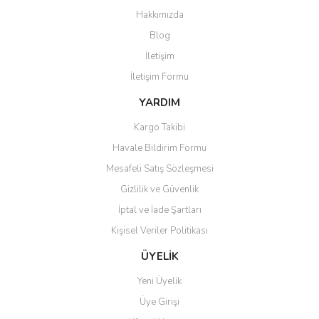
Ürün bilgilerinde hatalar bulunuyor.
Hakkımızda
Ürün fiyatı diğer sitelerden daha pahalı.
Blog
Bu ürüne benzer farklı alternatifler olmalı.
İletişim
İletişim Formu
YARDIM
Kargo Takibi
Gönder
Havale Bildirim Formu
Mesafeli Satış Sözleşmesi
Gizlilik ve Güvenlik
İptal ve İade Şartları
Kişisel Veriler Politikası
ÜYELİK
Yeni Üyelik
Üye Girişi