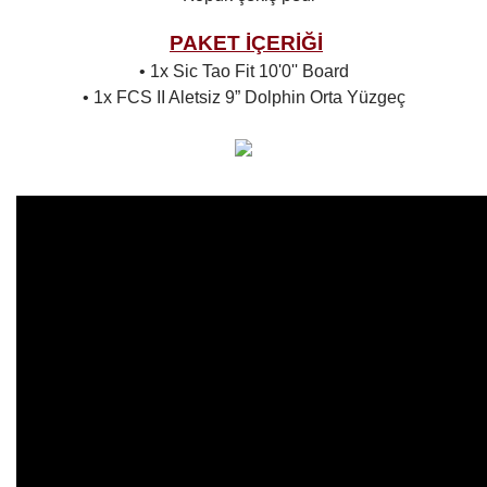
PAKET İÇERİĞİ
• 1x Sic Tao Fit 10'0'' Board
• 1x FCS II Aletsiz 9” Dolphin Orta Yüzgeç