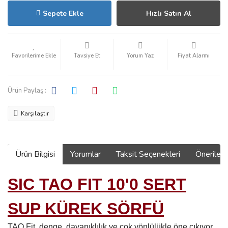
Sepete Ekle
Hızlı Satın Al
Tavsiye Et
Yorum Yaz
Fiyat Alarmı
Ürün Paylaş :
Karşılaştır
Ürün Bilgisi
Yorumlar
Taksit Seçenekleri
Önerilerin
SIC TAO FIT 10'0 SERT
SUP KÜREK SÖRFÜ
TAO Fit, denge, dayanıklılık ve çok yönlülükle öne çıkıyor.