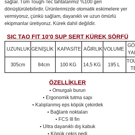
sağlar. Tüm Tough-Tec tahtalarımız %100 geri
dönüştürülebilirdir. Ürünlerimizde otomatik eskimelere yer
vermiyoruz, çünkü sağlam, dayanıklı ve uzun ömürlü
ekipmanlar üretiyoruz. Kürek dahil değildir.
SIC TAO FIT 10'0 SUP SERT KÜREK SÖRFÜ
GÖ
UZUNLUK
GENİŞLİK
KAPASİTE
AĞIRLIK
VOLUME
YA
TO
305cm
84cm
100 KG
14,5 KG
195 L
T
ÖZELLİKLER
• Omurgalı burun
• Ergonomik tutma sapı
• Kalıplanmış eps köpük çekirdek
• Bağlantı noktaları
• FCS III fin
• Ultra dayanıklı dış kabuk
• Köpük çekiş pedi