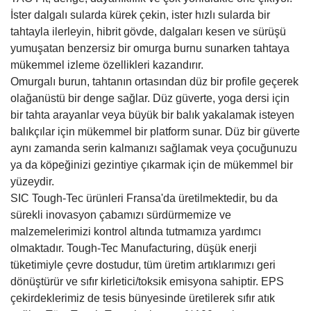
İster dalgalı sularda kürek çekin, ister hızlı sularda bir
tahtayla ilerleyin, hibrit gövde, dalgaları kesen ve sürüşü
yumuşatan benzersiz bir omurga burnu sunarken tahtaya
mükemmel izleme özellikleri kazandırır.
Omurgalı burun, tahtanın ortasından düz bir profile geçerek
olağanüstü bir denge sağlar. Düz güverte, yoga dersi için
bir tahta arayanlar veya büyük bir balık yakalamak isteyen
balıkçılar için mükemmel bir platform sunar. Düz bir güverte
aynı zamanda serin kalmanızı sağlamak veya çocuğunuzu
ya da köpeğinizi gezintiye çıkarmak için de mükemmel bir
yüzeydir.
SIC Tough-Tec ürünleri Fransa'da üretilmektedir, bu da
sürekli inovasyon çabamızı sürdürmemize ve
malzemelerimizi kontrol altında tutmamıza yardımcı
olmaktadır. Tough-Tec Manufacturing, düşük enerji
tüketimiyle çevre dostudur, tüm üretim artıklarımızı geri
dönüştürür ve sıfır kirletici/toksik emisyona sahiptir. EPS
çekirdeklerimiz de tesis bünyesinde üretilerek sıfır atık