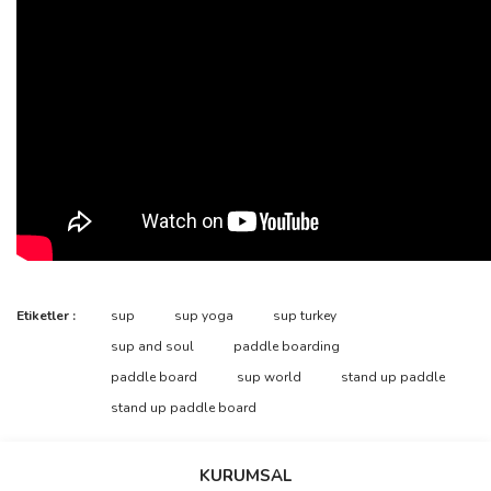
Bu ürünün fiyat bilgisi, resim, ürün açıklamalarında ve diğer
Etiketler :
sup
sup yoga
sup turkey
konularda yetersiz gördüğünüz noktaları öneri formunu kullanarak
Bu ürüne ilk yorumu siz yapın!
sup and soul
paddle boarding
tarafımıza iletebilirsiniz.
Görüş ve önerileriniz için teşekkür ederiz.
paddle board
sup world
stand up paddle
stand up paddle board
Yorum Yaz
Ürün resmi kalitesiz, bozuk veya görüntülenemiyor.
Ürün açıklamasında eksik bilgiler bulunuyor.
KURUMSAL