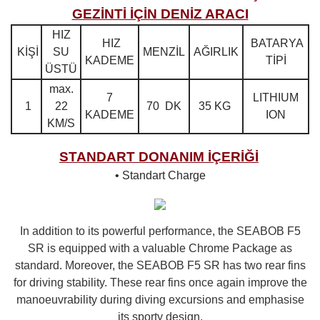
GEZİNTİ İÇİN DENİZ ARACI
HIZ
HIZ
BATARYA
KİŞİ
SU
MENZİL
AĞIRLIK
KADEME
TİPİ
ÜSTÜ
max.
7
LITHIUM
1
22
70 DK
35 KG
KADEME
ION
KM/S
STANDART DONANIM İÇERİĞİ
• Standart Charge
In addition to its powerful performance, the SEABOB F5
SR is equipped with a valuable Chrome Package as
standard. Moreover, the SEABOB F5 SR has two rear fins
for driving stability. These rear fins once again improve the
manoeuvrability during diving excursions and emphasise
its sporty design.