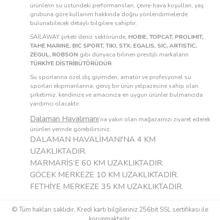
ürünlerin su üstündeki performansları, çevre-hava koşulları, yaş
grubuna göre kullanım hakkında doğru yönlendirmelerde
bulunabilecek detaylı bilgilere sahiptir.
SAILAWAY şirketi deniz sektöründe,
HOBIE, TOPCAT, PROLIMIT,
TAHE MARINE, BIC SPORT, TIKI, STX, EGALIS, SIC, ARTISTIC,
ZEGUL, ROBSON
gibi dünyaca bilinen prestijli markaların
TÜRKİYE DİSTRİBÜTÖRÜDÜR
.
Su sporlarına özel dış giyimden, amatör ve profesyonel su
sporları ekipmanlarına, geniş bir ürün yelpazesine sahip olan
şirketimiz, kendinize ve amacınıza en uygun ürünler bulmanızda
yardımcı olacaktır.
Dalaman Havalimanı
’na yakın olan mağazamızı ziyaret ederek
ürünleri yerinde görebilirsiniz.
DALAMAN HAVALİMANI'NA 4 KM
UZAKLIKTADIR.
MARMARİS’E 60 KM UZAKLIKTADIR.
GÖCEK MERKEZE 10 KM UZAKLIKTADIR.
FETHİYE MERKEZE 35 KM UZAKLIKTADIR.
© Tüm hakları saklıdır. Kredi kartı bilgileriniz 256bit SSL sertifikası ile
korunmaktadır.