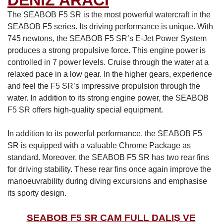
DENİZ ARACI
The SEABOB F5 SR is the most powerful watercraft in the
SEABOB F5 series. Its driving performance is unique. With
745 newtons, the SEABOB F5 SR’s E-Jet Power System
produces a strong propulsive force. This engine power is
controlled in 7 power levels. Cruise through the water at a
relaxed pace in a low gear. In the higher gears, experience
and feel the F5 SR’s impressive propulsion through the
water. In addition to its strong engine power, the SEABOB
F5 SR offers high-quality special equipment.
In addition to its powerful performance, the SEABOB F5
SR is equipped with a valuable Chrome Package as
standard. Moreover, the SEABOB F5 SR has two rear fins
for driving stability. These rear fins once again improve the
manoeuvrability during diving excursions and emphasise
its sporty design.
SEABOB F5 SR CAM FULL DALIŞ VE