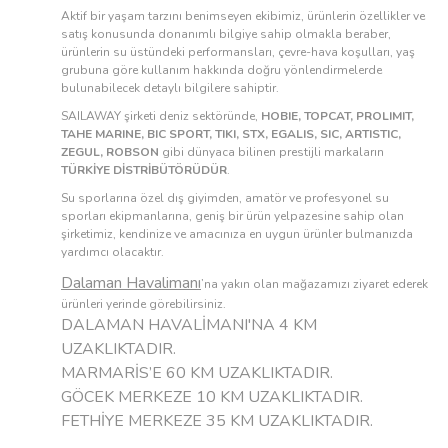
Aktif bir yaşam tarzını benimseyen ekibimiz, ürünlerin özellikler ve
satış konusunda donanımlı bilgiye sahip olmakla beraber,
ürünlerin su üstündeki performansları, çevre-hava koşulları, yaş
grubuna göre kullanım hakkında doğru yönlendirmelerde
bulunabilecek detaylı bilgilere sahiptir.
SAILAWAY şirketi deniz sektöründe,
HOBIE, TOPCAT, PROLIMIT,
TAHE MARINE, BIC SPORT, TIKI, STX, EGALIS, SIC, ARTISTIC,
ZEGUL, ROBSON
gibi dünyaca bilinen prestijli markaların
TÜRKİYE DİSTRİBÜTÖRÜDÜR
.
Su sporlarına özel dış giyimden, amatör ve profesyonel su
sporları ekipmanlarına, geniş bir ürün yelpazesine sahip olan
şirketimiz, kendinize ve amacınıza en uygun ürünler bulmanızda
yardımcı olacaktır.
Dalaman Havalimanı
’na yakın olan mağazamızı ziyaret ederek
ürünleri yerinde görebilirsiniz.
DALAMAN HAVALİMANI'NA 4 KM
UZAKLIKTADIR.
MARMARİS’E 60 KM UZAKLIKTADIR.
GÖCEK MERKEZE 10 KM UZAKLIKTADIR.
FETHİYE MERKEZE 35 KM UZAKLIKTADIR.