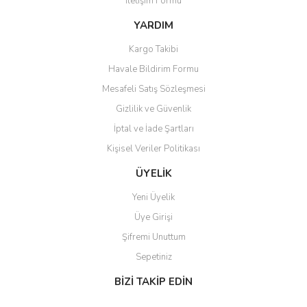
İletişim Formu
Ürün bilgilerinde hatalar bulunuyor.
Ürün fiyatı diğer sitelerden daha pahalı.
YARDIM
Bu ürüne benzer farklı alternatifler olmalı.
Kargo Takibi
Havale Bildirim Formu
Mesafeli Satış Sözleşmesi
Gizlilik ve Güvenlik
İptal ve İade Şartları
Gönder
Kişisel Veriler Politikası
ÜYELİK
Yeni Üyelik
Üye Girişi
Şifremi Unuttum
Sepetiniz
BİZİ TAKİP EDİN