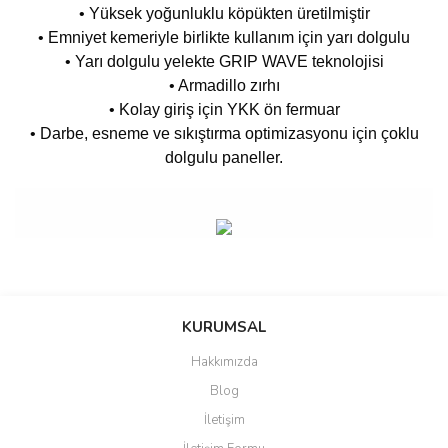
• Yüksek yoğunluklu köpükten üretilmiştir
• Emniyet kemeriyle birlikte kullanım için yarı dolgulu
• Yarı dolgulu yelekte GRIP WAVE teknolojisi
• Armadillo zırhı
• Kolay giriş için YKK ön fermuar
• Darbe, esneme ve sıkıştırma optimizasyonu için çoklu
dolgulu paneller.
Bu ürünün fiyat bilgisi, resim, ürün açıklamalarında ve diğer
konularda yetersiz gördüğünüz noktaları öneri formunu kullanarak
Bu ürüne ilk yorumu siz yapın!
KURUMSAL
tarafımıza iletebilirsiniz.
Görüş ve önerileriniz için teşekkür ederiz.
Hakkımızda
Yorum Yaz
Blog
Ürün resmi kalitesiz, bozuk veya görüntülenemiyor.
İletişim
Ürün açıklamasında eksik bilgiler bulunuyor.