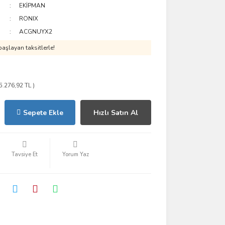
EKİPMAN
RONIX
ACGNUYX2
aşlayan taksitlerle!
25.276,92 TL )
Sepete Ekle
Hızlı Satın Al
Tavsiye Et
Yorum Yaz