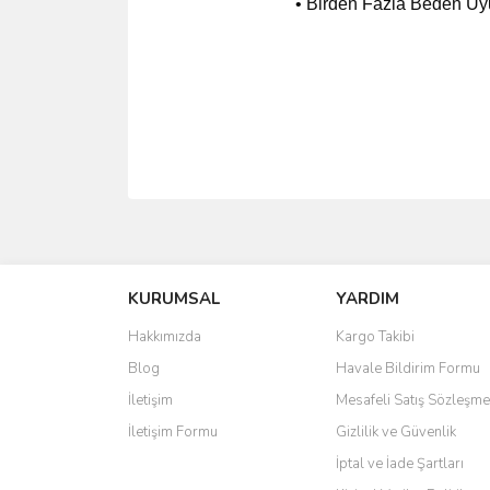
• Birden Fazla Beden Uyu
Bu ürünün fiyat bilgisi, resim, ürün açıklamalarında 
Görüş ve önerileriniz için teşekkür ederiz.
KURUMSAL
YARDIM
Ürün resmi kalitesiz, bozuk veya görüntülenemiyo
Ürün açıklamasında eksik bilgiler bulunuyor.
Hakkımızda
Kargo Takibi
Ürün bilgilerinde hatalar bulunuyor.
Blog
Havale Bildirim Formu
Ürün fiyatı diğer sitelerden daha pahalı.
İletişim
Mesafeli Satış Sözleşme
Bu ürüne benzer farklı alternatifler olmalı.
İletişim Formu
Gizlilik ve Güvenlik
İptal ve İade Şartları