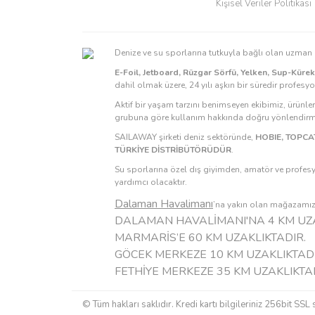
Kişisel Veriler Politikası
Denize ve su sporlarına tutkuyla bağlı olan uzma
E-Foil, Jetboard, Rüzgar Sörfü, Yelken, Sup-Küre
dahil olmak üzere, 24 yılı aşkın bir süredir profesy
Aktif bir yaşam tarzını benimseyen ekibimiz, ürünle
grubuna göre kullanım hakkında doğru yönlendirmel
SAILAWAY şirketi deniz sektöründe,
HOBIE, TOPCAT
TÜRKİYE DİSTRİBÜTÖRÜDÜR
.
Su sporlarına özel dış giyimden, amatör ve profesy
yardımcı olacaktır.
Dalaman Havalimanı
’na yakın olan mağazamızı 
DALAMAN HAVALİMANI'NA 4 KM UZA
MARMARİS’E 60 KM UZAKLIKTADIR.
GÖCEK MERKEZE 10 KM UZAKLIKTADI
FETHİYE MERKEZE 35 KM UZAKLIKTA
© Tüm hakları saklıdır. Kredi kartı bilgileriniz 256bit SSL 