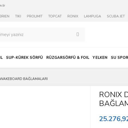
.tr
BRIEN
TIKI
PROLIMIT
TOPCAT
RONIX
LAMPUGA
SCUBA JET
IL
SUP-KÜREK SÖRFÜ
RÜZGARSÖRFÜ & FOIL
YELKEN
SU SPOR
T WAKEBOARD BAĞLAMALARI
RONIX 
BAĞLAM
25.276,9