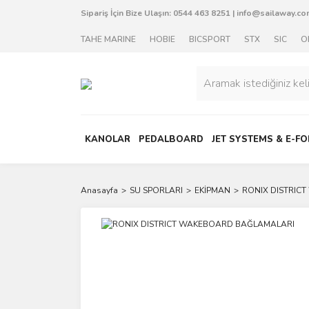
Sipariş İçin Bize Ulaşın:
0544 463 8251
|
info@sailaway.com
TAHE MARINE
HOBIE
BICSPORT
STX
SIC
O
KANOLAR
PEDALBOARD
JET SYSTEMS & E-FO
Anasayfa
SU SPORLARI
EKİPMAN
RONIX DISTRIC