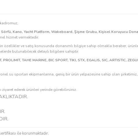
Gönder
n kadromuz;
k Sörfü, Kano, Yacht Platform, Wakeboard, Şişme Grubu, Kişisel Koruyucu Don
onel hizmet vermektedir.
rin özellikler ve satış konusunda donanımlı bilgiye sahip olmakla beraber, ürünle
erde bulunabilecek detaylı bilgilere sahiptir.
, PROLIMIT, TAHE MARINE, BIC SPORT, TIKI, STX, EGALIS, SIC, ARTISTIC, ZE
onel su sporları ekipmanlarına, geniş bir ürün yelpazesine sahip olan şirketimi
ziyaret ederek ürünleri yerinde görebilirsiniz.
KLIKTADIR.
R.
DIR.
sertifikası ile korunmaktadır.