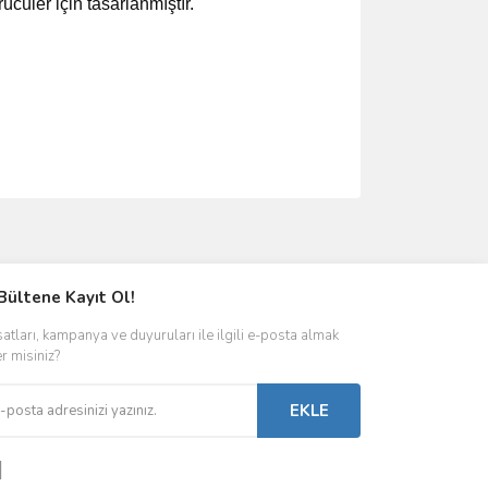
üler için tasarlanmıştır.
ımıza iletebilirsiniz.
Bültene Kayıt Ol!
satları, kampanya ve duyuruları ile ilgili e-posta almak
er misiniz?
EKLE