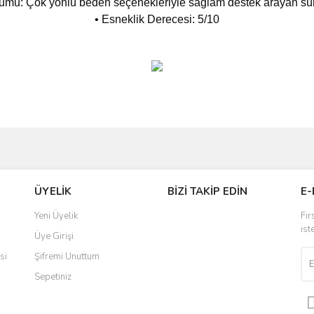
mu: Çok yönlü beden seçenekleriyle sağlam destek arayan sürüc
• Esneklik Derecesi: 5/10
ve diğer konularda yetersiz gördüğünüz noktaları öneri formunu kullanarak taraf
Bu ürüne ilk yorumu siz yapın!
ÜYELİK
BİZİ TAKİP EDİN
E-
r.
Yorum Yaz
Yeni Üyelik
Fır
ist
Üye Girişi
si
Şifremi Unuttum
Sepetiniz